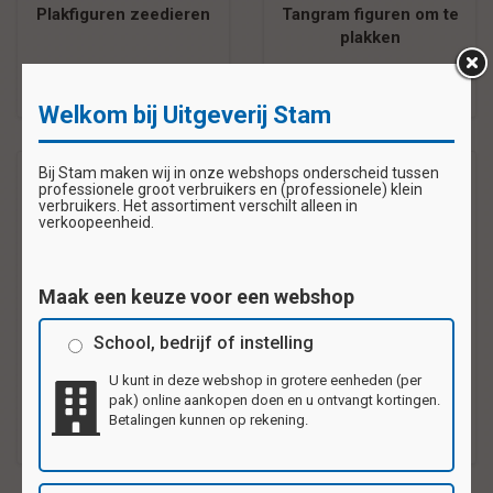
Plakfiguren zeedieren
Tangram figuren om te
plakken
€5,95
€4,25
Welkom bij Uitgeverij Stam
Bij Stam maken wij in onze webshops onderscheid tussen
professionele groot verbruikers en (professionele) klein
verbruikers. Het assortiment verschilt alleen in
verkoopeenheid.
Maak een keuze voor een webshop
School, bedrijf of instelling
Plakfiguren Kerst
Plakfiguren Pasen
U kunt in deze webshop in grotere eenheden (per
pak) online aankopen doen en u ontvangt kortingen.
€6,95
€5,95
Betalingen kunnen op rekening.