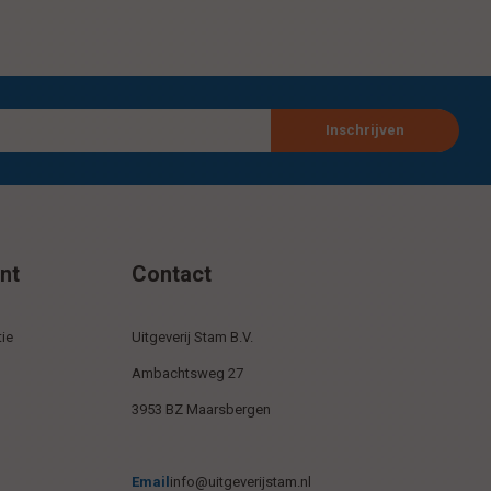
Inschrijven
nt
Contact
ie
Uitgeverij Stam B.V.
Ambachtsweg 27
3953 BZ Maarsbergen
Email
info@uitgeverijstam.nl