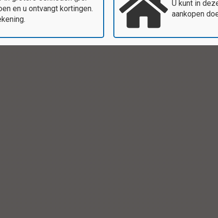
U kunt in dez
en en u ontvangt kortingen.
aankopen doen
ekening.