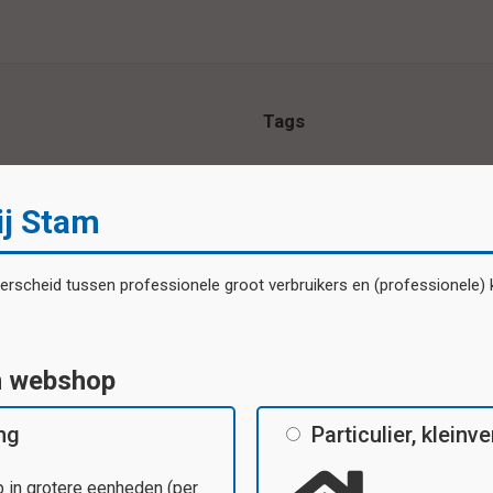
Tags
Specificaties
ij Stam
uren
lpaard - krokodil
scheid tussen professionele groot verbruikers en (professionele) kl
n webshop
ing
Particulier, klein
 in grotere eenheden (per