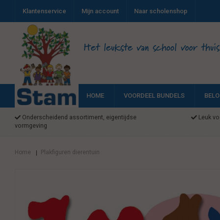
Klantenservice
Mijn account
Naar scholenshop
Het leukste van school voor thuis
HOME
VOORDEEL BUNDELS
BELO
Onderscheidend assortiment, eigentijdse
Leuk voo
vormgeving
Home
Plakfiguren dierentuin
|