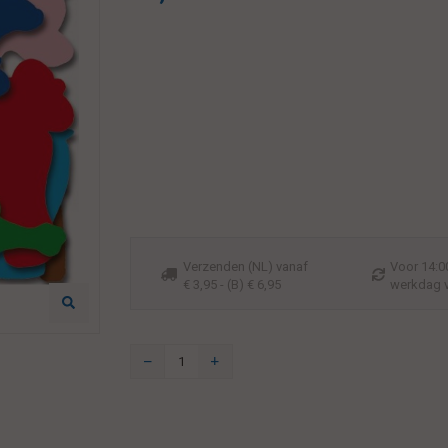
Verzenden (NL) vanaf
Voor 14:00
€ 3,95 - (B) € 6,95
werkdag 