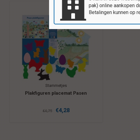
pak) online aankopen do
Betalingen kunnen op r
Stammetjes
Plakfiguren placemat Pasen
€4,28
€4,75