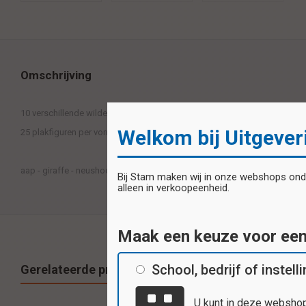
Omschrijving
10 verschillende wilde dieren vormen in 1 set.
Welkom bij Uitgever
25 plakfiguren per vorm - totaal 250 plakfiguurtjes in 10 verschillende kle
aap - giraffe - neushoorn - olifant - leeuw - beer - kameel - kangaroe - nij
Bij Stam maken wij in onze webshops onder
alleen in verkoopeenheid.
Maak een keuze voor ee
School, bedrijf of instell
Gerelateerde producten
U kunt in deze webshop