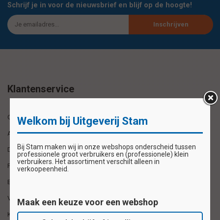
Schrijf je in voor de nieuwsbrief en blijf op de hoogte!
Inschrijven
Klantenservice
Over Uitgeverij Stam
Welkom bij Uitgeverij Stam
Algemene Voorwaarden
Bij Stam maken wij in onze webshops onderscheid tussen
Disclaimer
professionele groot verbruikers en (professionele) klein
verbruikers. Het assortiment verschilt alleen in
Privacyverklaring
verkoopeenheid.
Betaalmethoden
Verzenden & retourneren
Maak een keuze voor een webshop
Klantenservice