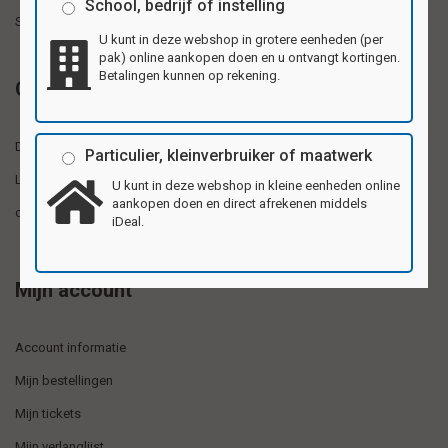
School, bedrijf of instelling
Sitemap
U kunt in deze webshop in grotere eenheden (per
pak) online aankopen doen en u ontvangt kortingen.
Betalingen kunnen op rekening.
Over ons
De webshop voor verantwoord en creatief beloningsmateriaal!
Particulier, kleinverbruiker of maatwerk
Leerzaam en uniek materiaal voor ouders en opvoeders die het
U kunt in deze webshop in kleine eenheden online
aankopen doen en direct afrekenen middels
opvoeden van kinderen nog leuker maken!
iDeal.
Mijn account
Account informatie
Mijn bestellingen
Mijn tickets
Mijn verlanglijst