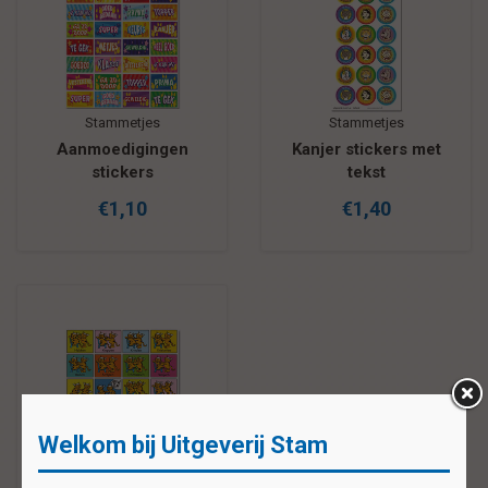
Stammetjes
Stammetjes
Aanmoedigingen
Kanjer stickers met
stickers
tekst
€1,10
€1,40
Welkom bij Uitgeverij Stam
Stammetjes