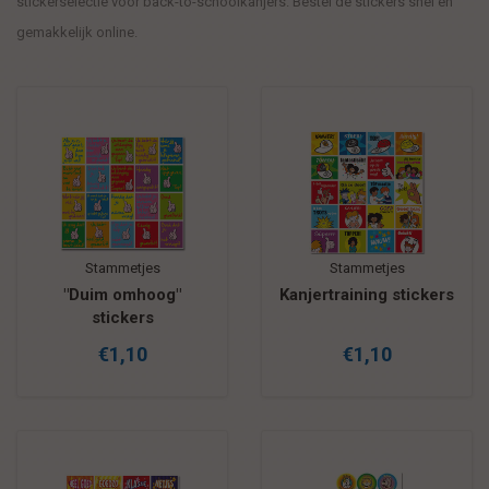
stickerselectie voor back-to-schoolkanjers. Bestel de stickers snel en
gemakkelijk online.
Stammetjes
Stammetjes
"Duim omhoog"
Kanjertraining stickers
stickers
€1,10
€1,10