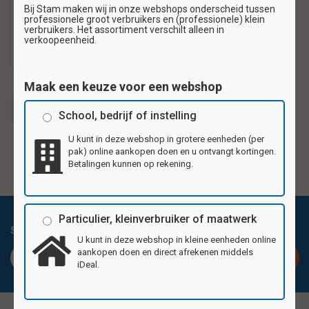
Stickervel
Bij Stam maken wij in onze webshops onderscheid tussen
Kanjertraining
professionele groot verbruikers en (professionele) klein
verbruikers. Het assortiment verschilt alleen in
€1,10
verkoopeenheid.
Maak een keuze voor een webshop
Filters
School, bedrijf of instelling
U kunt in deze webshop in grotere eenheden (per
pak) online aankopen doen en u ontvangt kortingen.
Betalingen kunnen op rekening.
Particulier, kleinverbruiker of maatwerk
Schrijf je in voor de nieuwsbrief en blijf op de hoogte!
U kunt in deze webshop in kleine eenheden online
aankopen doen en direct afrekenen middels
Inschrijven
iDeal.