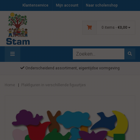
Klantenservice
Mijn account
Naar scholenshop
0 items -
€0,00
Onderscheidend assortiment, eigentijdse vormgeving
Home
Plakfiguren in verschillende figuurtjes
|