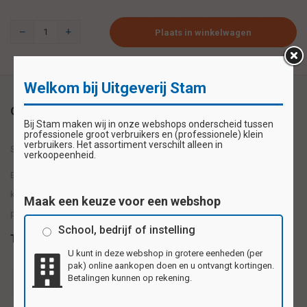
Plaats in winkelwagen
Welkom bij Uitgeverij Stam
Omschrijving
Bij Stam maken wij in onze webshops onderscheid tussen
professionele groot verbruikers en (professionele) klein
verbruikers. Het assortiment verschilt alleen in
Set met 10 gram Gemengde plakfiguren - ca. 200 stuks per set
verkoopeenheid.
Een set met allemaal verschillende plakfiguren om zelf leuke
knutselwerkjes mee te maken. De figuurtjes kunnen makkelijk met een
Maak een keuze voor een webshop
plakstift gelijmd en daarna opgeplakt worden.
School, bedrijf of instelling
Tags
U kunt in deze webshop in grotere eenheden (per
pak) online aankopen doen en u ontvangt kortingen.
Betalingen kunnen op rekening.
Plakfiguren
Plakfiguren voor kinderen