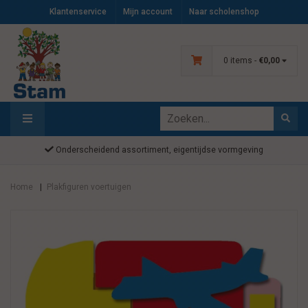
Klantenservice
Mijn account
Naar scholenshop
0 items -
€0,00
Onderscheidend assortiment, eigentijdse vormgeving
Home
Plakfiguren voertuigen
|