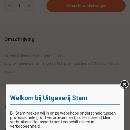
Plaats in winkelwagen
Omschrijving
12 verschillende voertuigen in 1 set.
25 plakfiguren per vorm - totaal 300 plakfiguurtjes in 10 verschillende
kleuren
stoplicht - stoplicht ombouw - verkeersbord - auto - bus - truck -
oplegger - tractor - trein - wagon - motor - vliegtuig
Welkom bij Uitgeverij Stam
Tags
Bij Stam maken wij in onze webshops onderscheid tussen
professionele groot verbruikers en (professionele) klein
verbruikers. Het assortiment verschilt alleen in
verkoopeenheid.
Specificaties