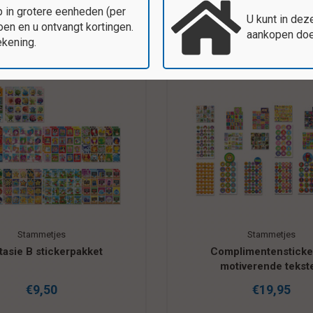
 in grotere eenheden (per
U kunt in dez
en en u ontvangt kortingen.
aankopen doen
ekening.
Stammetjes
Stammetjes
plimentenstickers –
Educatief stickerpa
otiverende teksten
€19,95
€11,95