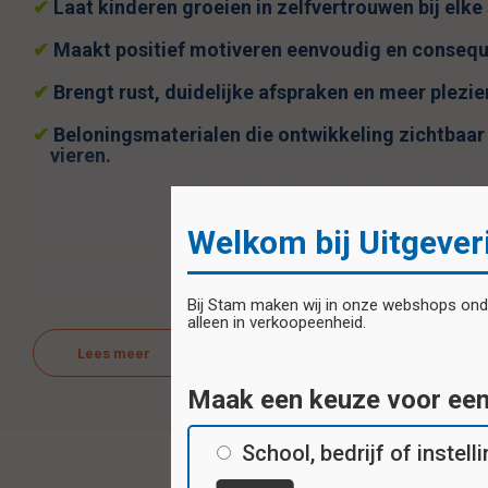
✔
Laat kinderen groeien in zelfvertrouwen bij elke 
✔
Maakt positief motiveren eenvoudig en consequen
✔
Brengt rust, duidelijke afspraken en meer plezi
✔
Beloningsmaterialen die ontwikkeling zichtbaa
vieren.
Welkom bij Uitgever
Bij Stam maken wij in onze webshops onder
alleen in verkoopeenheid.
Lees meer
Maak een keuze voor ee
School, bedrijf of instell