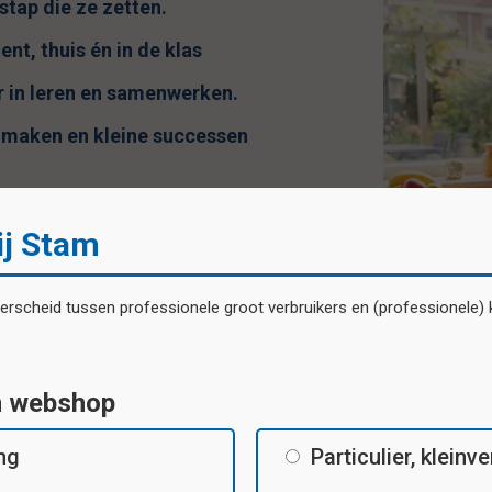
stap die ze zetten.
t, thuis én in de klas
er in leren en samenwerken.
r maken en kleine successen
ij Stam
scheid tussen professionele groot verbruikers en (professionele) kl
n webshop
ing
Particulier, klein