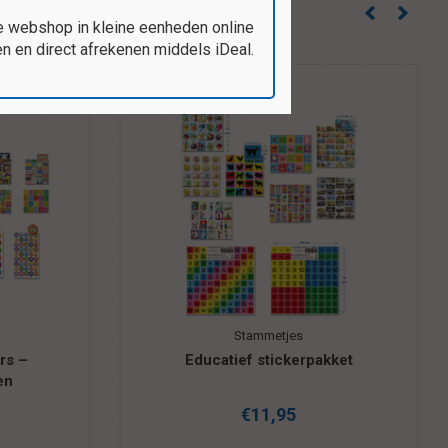
e webshop in kleine eenheden online
 en direct afrekenen middels iDeal.
Stammetjes
kket
Stripfiguren stickerpakket
€12,95