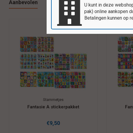
Aanbevolen
U kunt in deze webshop
pak) online aankopen do
Betalingen kunnen op r
Stammetjes
Fantasie B stickerpakket
Com
m
€9,50