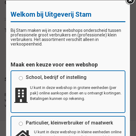
Omschrijving
Welkom bij Uitgeverij Stam
20 stickers op 1 vel
Tags
Bij Stam maken wij in onze webshops onderscheid tussen
professionele groot verbruikers en (professionele) klein
verbruikers. Het assortiment verschilt alleen in
verkoopeenheid.
beloningssticker
beloningsstickers
schoolsticker
schoolstickers
stickervel
Maak een keuze voor een webshop
School, bedrijf of instelling
Specificaties
U kunt in deze webshop in grotere eenheden (per
pak) online aankopen doen en u ontvangt kortingen.
Beloningsstickers 20
Zelfklevende plaatjes gedrukt op 1e kwaliteit
Betalingen kunnen op rekening.
verschillende motieven per
hoogglanzend papier, 20 motieven per vel.
vel
Particulier, kleinverbruiker of maatwerk
U kunt in deze webshop in kleine eenheden online