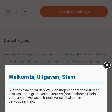
Plaats in winkelwagen
Omschrijving
De papieren plakfiguren zijn erg leuk om mee te werken en te knutselen.
Vrolijke kleuren en diverse vormen, op ambachtelijke wijze, gemaakt van
ongegomd glanspapier. Inhoud: 200 stuks
Welkom bij Uitgeverij Stam
Tags
Bij Stam maken wij in onze webshops onderscheid tussen
professionele groot verbruikers en (professionele) klein
Specificaties
verbruikers. Het assortiment verschilt alleen in
verkoopeenheid.