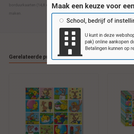
Maak een keuze voor ee
borduurkaarten (14,8 x 21 cm), 1 set met Paas plakfiguren en 2 plakvelle
maken.
School, bedrijf of instell
U kunt in deze webshop
pak) online aankopen do
Betalingen kunnen op r
Gerelateerde producten