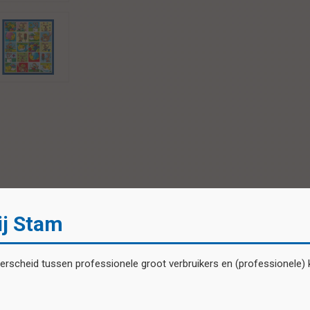
ij Stam
Tags
scheid tussen professionele groot verbruikers en (professionele) kl
knutselen pasen
Paasfeest
kleurplaten (14,8 x 21 cm), 5