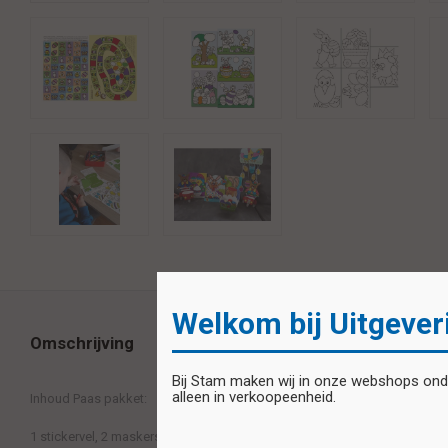
Welkom bij Uitgever
Omschrijving
Bij Stam maken wij in onze webshops onder
alleen in verkoopeenheid.
Inhoud Paas pakket:
1 stickervel, 2 maskers (21 x 29,7 cm), 2 Paas spelletjes (21 x 29,7 cm), 5 