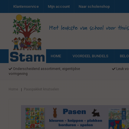
Klantenservice
Mijn account
Naar scholenshop
Het leukste van school voor thuis
HOME
VOORDEEL BUNDELS
BELO
Onderscheidend assortiment, eigentijdse
Leuk voo
vormgeving
Home
Paaspakket knutselen
|