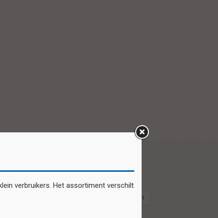
ein verbruikers. Het assortiment verschilt
Pasen
Plakfiguren
stickers pasen