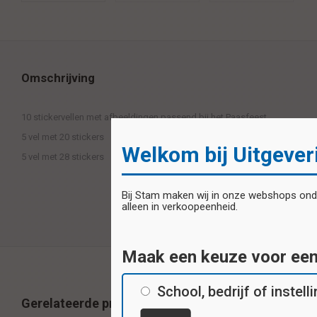
Omschrijving
10 stickervellen met afbeeldingen passend bij het Paasfeest
5 vel met 20 stickers
Welkom bij Uitgever
5 vel met 28 stickers
Bij Stam maken wij in onze webshops onder
alleen in verkoopeenheid.
Maak een keuze voor ee
School, bedrijf of instell
Gerelateerde producten