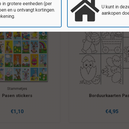
 in grotere eenheden (per
U kunt in dez
en en u ontvangt kortingen.
aankopen doen
ekening.
Stammetjes
Pasen stickers
Borduurkaarten Pa
€1,10
€4,95