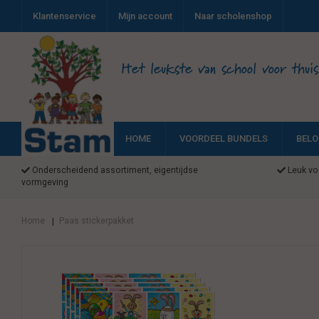
Klantenservice
Mijn account
Naar scholenshop
Het leukste van school voor thuis
HOME
VOORDEEL BUNDELS
BELO
Onderscheidend assortiment, eigentijdse
Leuk voo
vormgeving
Home
Paas stickerpakket
|