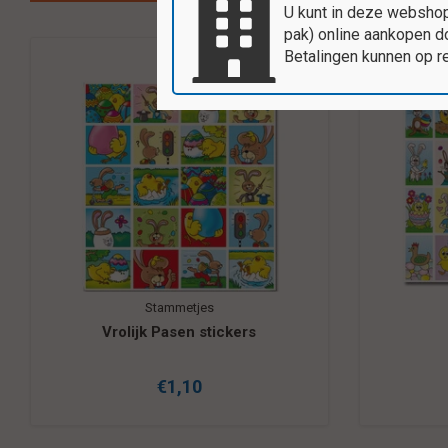
U kunt in deze webshop
pak) online aankopen do
Betalingen kunnen op r
Stammetjes
Vrolijk Pasen stickers
€1,10