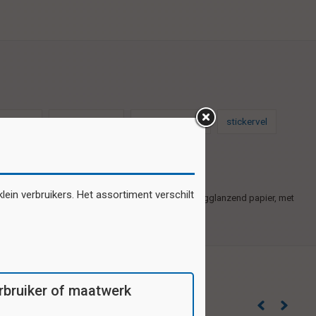
stickers
schoolsticker
schoolstickers
stickervel
ein verbruikers. Het assortiment verschilt
Zelfklevende plaatjes gedrukt op 1e kwaliteit hoogglanzend papier, met
verschillende motieven per vel.
verbruiker of maatwerk