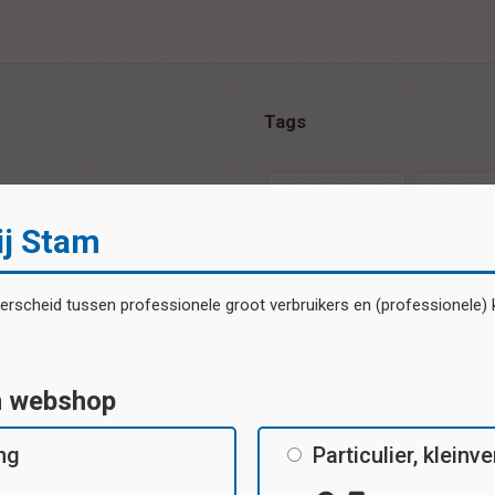
Tags
beloningssticker
belonings
ij Stam
Specificaties
scheid tussen professionele groot verbruikers en (professionele) kl
Beloningsstickers met verschillende
motieven per vel
n webshop
ing
Particulier, klein