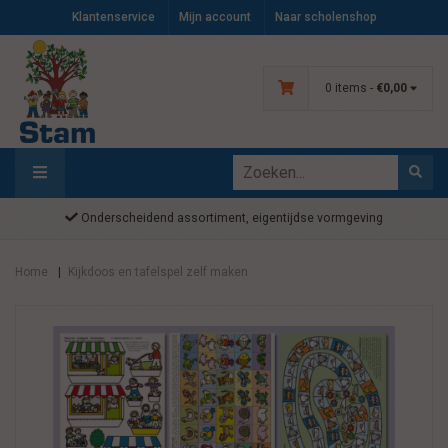
Klantenservice
Mijn account
Naar scholenshop
0 items -
€0,00
Onderscheidend assortiment, eigentijdse vormgeving
Home
Kijkdoos en tafelspel zelf maken
|