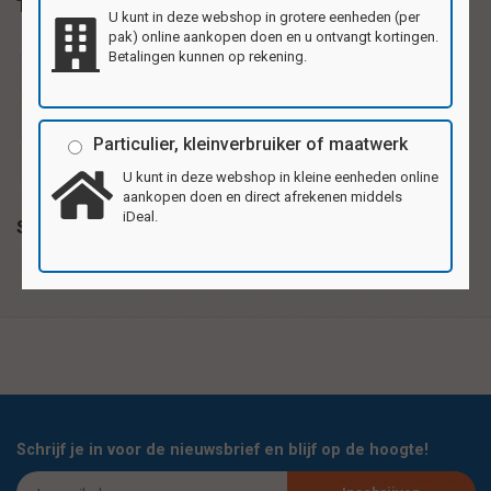
Tags
U kunt in deze webshop in grotere eenheden (per
pak) online aankopen doen en u ontvangt kortingen.
Betalingen kunnen op rekening.
knutselwerkjes lente
knutselwerkjes met papier
knutselwerkjes peuters
knutselwerkjes winter
Particulier, kleinverbruiker of maatwerk
knutselwerkjes zomer
U kunt in deze webshop in kleine eenheden online
aankopen doen en direct afrekenen middels
iDeal.
Specificaties
Schrijf je in voor de nieuwsbrief en blijf op de hoogte!