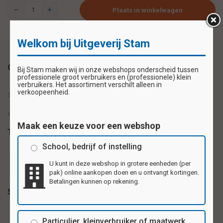
Plaats in winkelwagen
Welkom bij Uitgeverij Stam
Omschrijving
Bij Stam maken wij in onze webshops onderscheid tussen
professionele groot verbruikers en (professionele) klein
verbruikers. Het assortiment verschilt alleen in
verkoopeenheid.
Set van 4 Verzamelkaarten met Landbouwmachines
A5-formaat (15 x 21 cm)
Maak een keuze voor een webshop
Tags
School, bedrijf of instelling
Verzamelkaarten
U kunt in deze webshop in grotere eenheden (per
pak) online aankopen doen en u ontvangt kortingen.
Betalingen kunnen op rekening.
Specificaties
Particulier, kleinverbruiker of maatwerk