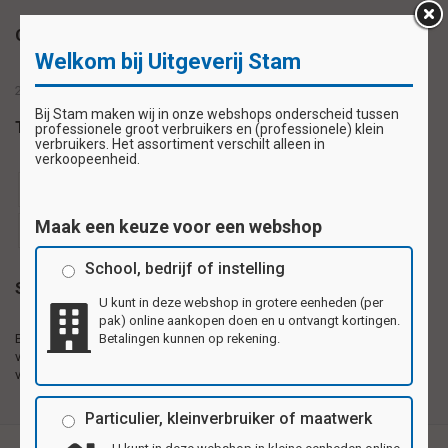
Omschrijving
Welkom bij Uitgeverij Stam
28 stickers op 1 vel
Bij Stam maken wij in onze webshops onderscheid tussen
Tags
professionele groot verbruikers en (professionele) klein
verbruikers. Het assortiment verschilt alleen in
verkoopeenheid.
beloningssticker
beloningsstickers
schoolsticker
Maak een keuze voor een webshop
schoolstickers
stickervel
School, bedrijf of instelling
Specificaties
U kunt in deze webshop in grotere eenheden (per
pak) online aankopen doen en u ontvangt kortingen.
Betalingen kunnen op rekening.
Beloningsstickers 56
Zelfklevende plaatjes gedrukt op 1e kwaliteit
verschillende motieven per
hoogglanzend papier, 56 motieven per vel.
vel
Particulier, kleinverbruiker of maatwerk