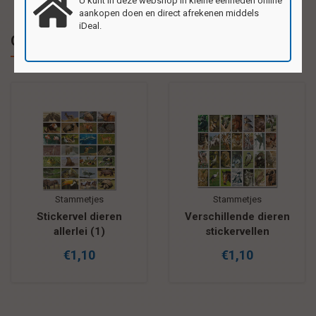
U kunt in deze webshop in kleine eenheden online
aankopen doen en direct afrekenen middels
iDeal.
Gerelateerde producten
Stammetjes
Stammetjes
Stickervel dieren
Verschillende dieren
allerlei (1)
stickervellen
€1,10
€1,10