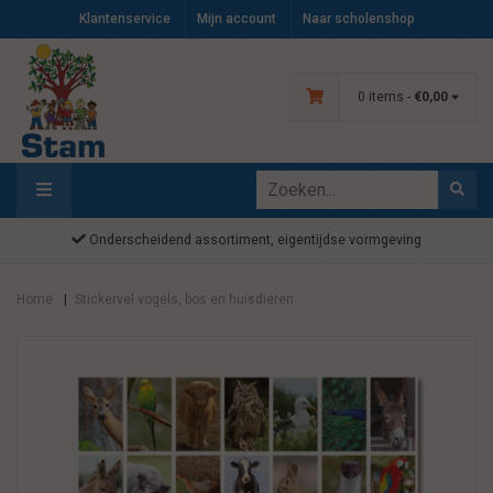
Klantenservice
Mijn account
Naar scholenshop
0 items -
€0,00
Onderscheidend assortiment, eigentijdse vormgeving
Home
Stickervel vogels, bos en huisdieren
|