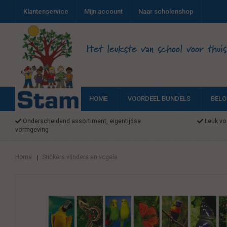
Klantenservice
Mijn account
Naar scholenshop
Het leukste van school voor thuis
HOME
VOORDEEL BUNDELS
BELO
Onderscheidend assortiment, eigentijdse
Leuk voo
vormgeving
Home
Stickers vlinders en vogels
|