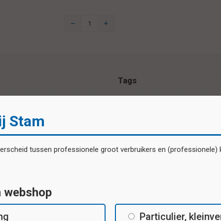
Tags
beloningssticker
belonings
ij Stam
Specificaties
scheid tussen professionele groot verbruikers en (professionele) kl
Beloningsstickers 28 verschillende
motieven per vel
n webshop
ing
Particulier, klein