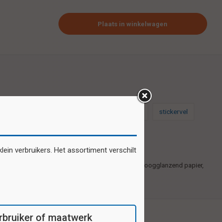
Plaats in winkelwagen
stickers
schoolsticker
schoolstickers
stickervel
ein verbruikers. Het assortiment verschilt
Zelfklevende plaatjes gedrukt op 1e kwaliteit hoogglanzend papier,
28 motieven per vel.
verbruiker of maatwerk