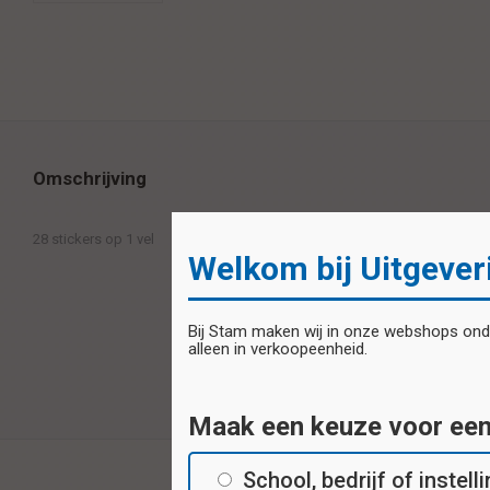
Omschrijving
28 stickers op 1 vel
Welkom bij Uitgever
Bij Stam maken wij in onze webshops onder
alleen in verkoopeenheid.
Maak een keuze voor ee
School, bedrijf of instell