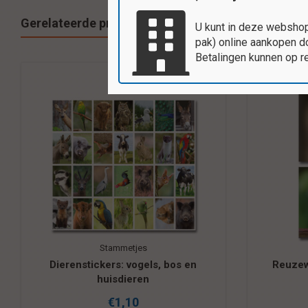
Gerelateerde producten
U kunt in deze webshop
pak) online aankopen do
Betalingen kunnen op r
Stammetjes
Dierenstickers: vogels, bos en
Reuzew
huisdieren
€1,10