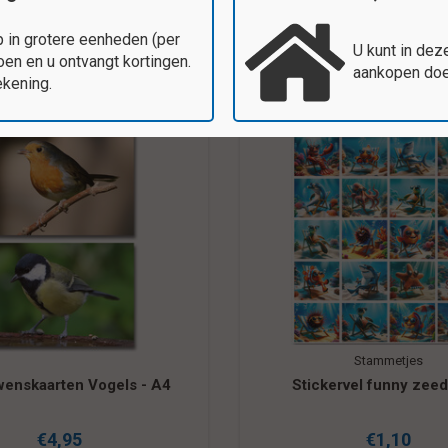
 in grotere eenheden (per
U kunt in dez
en en u ontvangt kortingen.
aankopen doen
ekening.
Stammetjes
enskaarten Vogels - A4
Stickervel funny zeed
€4,95
€1,10