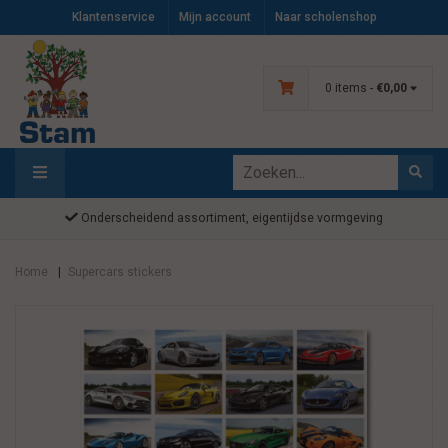
Klantenservice
Mijn account
Naar scholenshop
0 items -
€0,00
Onderscheidend assortiment, eigentijdse vormgeving
Home
Supercars stickers
|