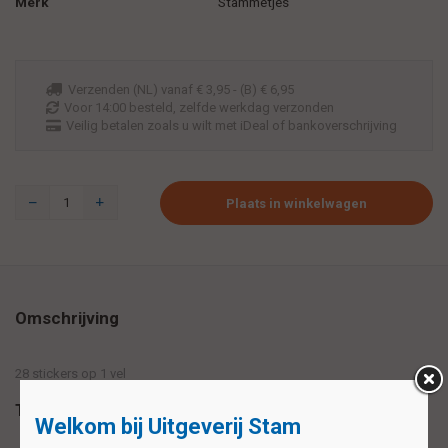
Merk
Stammetjes
Verzenden (NL) vanaf € 3,95 - (B) € 6,95
Voor 14:00 besteld, zelfde werkdag verzonden
Veilig betalen zoals u wilt met iDeal of bankoverschrijving
Plaats in winkelwagen
Omschrijving
28 stickers op 1 vel
Tags
Welkom bij Uitgeverij Stam