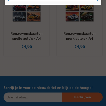
Reuzewenskaarten
Reuzewenskaarten
snelle auto's - A4
merk auto's - A4
€4,95
€4,95
Schrijf je in voor de nieuwsbrief en blijf op de hoogte!
Inschrijven