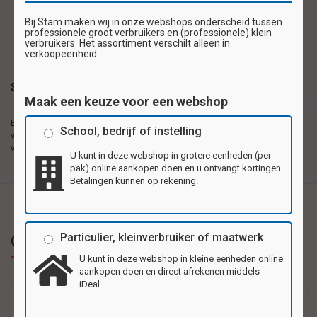
beloningssticker
beloningsstickers
schoolsticker
Bij Stam maken wij in onze webshops onderscheid tussen
professionele groot verbruikers en (professionele) klein
verbruikers. Het assortiment verschilt alleen in
schoolstickers
stickervel
verkoopeenheid.
Specificaties
Maak een keuze voor een webshop
Beloningsstickers 28
Zelfklevende plaatjes gedrukt op 1e kwaliteit
School, bedrijf of instelling
verschillende motieven per
hoogglanzend papier, 28 motieven per vel.
vel
U kunt in deze webshop in grotere eenheden (per
pak) online aankopen doen en u ontvangt kortingen.
Betalingen kunnen op rekening.
Particulier, kleinverbruiker of maatwerk
Gerelateerde producten
U kunt in deze webshop in kleine eenheden online
aankopen doen en direct afrekenen middels
iDeal.