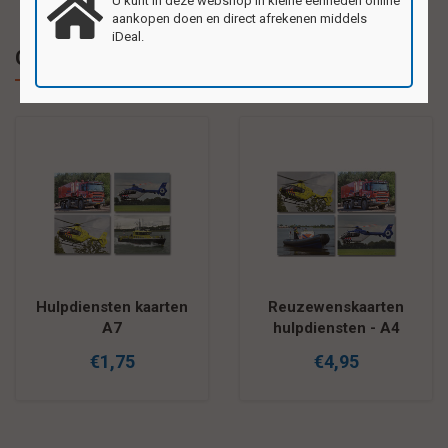
U kunt in deze webshop in kleine eenheden online
aankopen doen en direct afrekenen middels
iDeal.
Gerelateerde producten
Hulpdiensten kaarten
Reuzewenskaarten
A7
hulpdiensten - A4
€1,75
€4,95