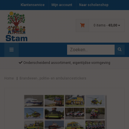
Klantenservice
Mijn account
Naar scholenshop
0 items -
€0,00
Onderscheidend assortiment, eigentijdse vormgeving
Home
Brandweer-, politie- en ambulancestickers
|