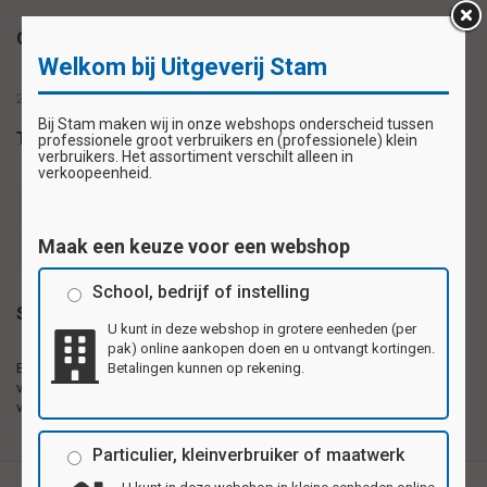
Omschrijving
Welkom bij Uitgeverij Stam
28 stickers op 1 vel
Bij Stam maken wij in onze webshops onderscheid tussen
Tags
professionele groot verbruikers en (professionele) klein
verbruikers. Het assortiment verschilt alleen in
verkoopeenheid.
beloningssticker
beloningsstickers
schoolsticker
Maak een keuze voor een webshop
schoolstickers
stickervel
School, bedrijf of instelling
Specificaties
U kunt in deze webshop in grotere eenheden (per
pak) online aankopen doen en u ontvangt kortingen.
Betalingen kunnen op rekening.
Beloningsstickers 56
Zelfklevende plaatjes gedrukt op 1e kwaliteit
verschillende motieven per
hoogglanzend papier, 56 motieven per vel.
vel
Particulier, kleinverbruiker of maatwerk