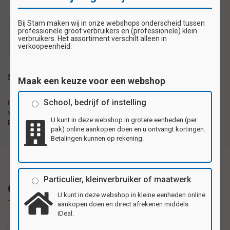
Bij Stam maken wij in onze webshops onderscheid tussen
beloningssticker
beloningsstickers
schoolsticker
professionele groot verbruikers en (professionele) klein
verbruikers. Het assortiment verschilt alleen in
verkoopeenheid.
schoolstickers
stickervel
Specificaties
Maak een keuze voor een webshop
School, bedrijf of instelling
Beloningsstickers met
Zelfklevende plaatjes gedrukt op 1e kwaliteit
verschillende motieven
hoogglanzend papier, met verschillende
U kunt in deze webshop in grotere eenheden (per
per vel
motieven per vel.
pak) online aankopen doen en u ontvangt kortingen.
Betalingen kunnen op rekening.
Particulier, kleinverbruiker of maatwerk
Gerelateerde producten
U kunt in deze webshop in kleine eenheden online
aankopen doen en direct afrekenen middels
iDeal.