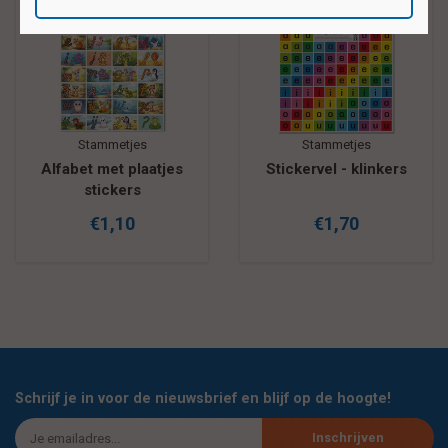
Stammetjes
Stammetjes
Alfabet met plaatjes
Stickervel - klinkers
stickers
€1,10
€1,70
Schrijf je in voor de nieuwsbrief en blijf op de hoogte!
Inschrijven