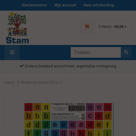
Klantenservice
Mijn account
Naar scholenshop
0 items -
€0,00
Onderscheidend assortiment, eigentijdse vormgeving
Home
Stickervel letters A t/m Z
|