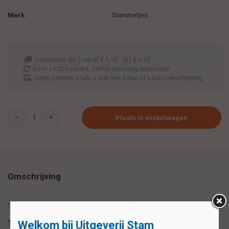
Merk
Stammetjes
Verzenden (NL) vanaf € 3,95 - (B) € 6,95
Voor 14:00 besteld, zelfde werkdag verzonden
Veilig betalen zoals u wilt met iDeal of bankoverschrijving
Plaats in winkelwagen
Omschrijving
92 kleine letter stickers (1,5 x 1,5 cm) op 1 vel
Tags
Welkom bij Uitgeverij Stam