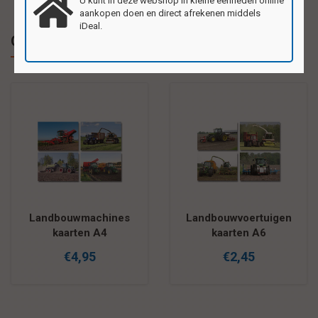
U kunt in deze webshop in kleine eenheden online
aankopen doen en direct afrekenen middels
iDeal.
Gerelateerde producten
Landbouwmachines
Landbouwvoertuigen
kaarten A4
kaarten A6
€4,95
€2,45