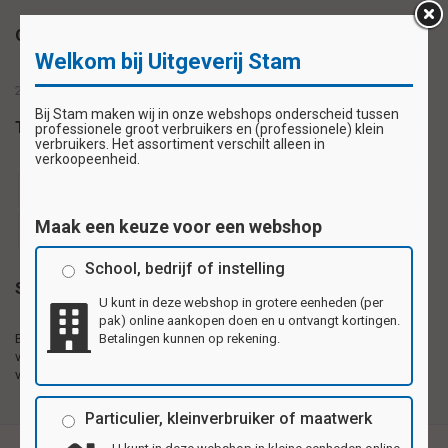
Omschrijving
Welkom bij Uitgeverij Stam
28 verschillende stickers op 1 vel
Bij Stam maken wij in onze webshops onderscheid tussen
Tags
professionele groot verbruikers en (professionele) klein
verbruikers. Het assortiment verschilt alleen in
verkoopeenheid.
beloningssticker
beloningsstickers
schoolsticker
Maak een keuze voor een webshop
schoolstickers
stickervel
School, bedrijf of instelling
Specificaties
U kunt in deze webshop in grotere eenheden (per
pak) online aankopen doen en u ontvangt kortingen.
Betalingen kunnen op rekening.
Beloningsstickers 56
Zelfklevende plaatjes gedrukt op 1e kwaliteit
verschillende motieven per
hoogglanzend papier, 56 motieven per vel.
vel
Particulier, kleinverbruiker of maatwerk