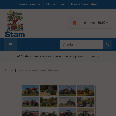
Klantenservice
Mijn account
Naar scholenshop
0 items -
€0,00
Onderscheidend assortiment, eigentijdse vormgeving
Home
Landbouwmachines stickers
|