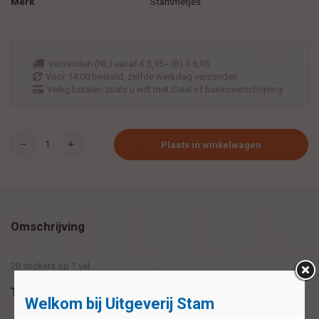
Merk
Stammetjes
Verzenden (NL) vanaf € 3,95 - (B) € 6,95
Voor 14:00 besteld, zelfde werkdag verzonden
Veilig betalen zoals u wilt met iDeal of bankoverschrijving
Plaats in winkelwagen
Omschrijving
28 stickers op 1 vel
Tags
Welkom bij Uitgeverij Stam