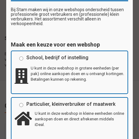
beloningssticker
beloningsstickers
schoolsticker
Bij Stam maken wij in onze webshops onderscheid tussen
professionele groot verbruikers en (professionele) klein
verbruikers. Het assortiment verschilt alleen in
schoolstickers
stickervel
verkoopeenheid.
Specificaties
Maak een keuze voor een webshop
Beloningsstickers 28
Zelfklevende plaatjes gedrukt op 1e kwaliteit
School, bedrijf of instelling
verschillende motieven per
hoogglanzend papier, 28 motieven per vel.
vel
U kunt in deze webshop in grotere eenheden (per
pak) online aankopen doen en u ontvangt kortingen.
Betalingen kunnen op rekening.
Particulier, kleinverbruiker of maatwerk
Gerelateerde producten
U kunt in deze webshop in kleine eenheden online
aankopen doen en direct afrekenen middels
iDeal.