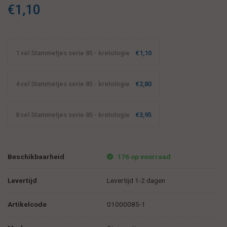
Toppy en nog veel meer......... Te gebruiken om je waardering te
€1,10
laten blijken....
1 vel Stammetjes serie 85 - kretologie
€1,10
4 vel Stammetjes serie 85 - kretologie
€2,80
8 vel Stammetjes serie 85 - kretologie
€3,95
Beschikbaarheid
176 op voorraad
Levertijd
Levertijd 1-2 dagen
Artikelcode
01000085-1