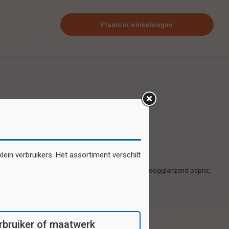
Plaats in winkelwagen
ein verbruikers. Het assortiment verschilt
Zelfklevende plaatjes gedrukt op 1e kwaliteit hoogglanzend papier,
20 motieven per vel.
verbruiker of maatwerk