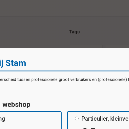
Tags
schoolstickers
stickervel
ij Stam
Specificaties
scheid tussen professionele groot verbruikers en (professionele) kl
Beloningsstickers 20 verschillende
motieven per vel
n webshop
ing
Particulier, klein