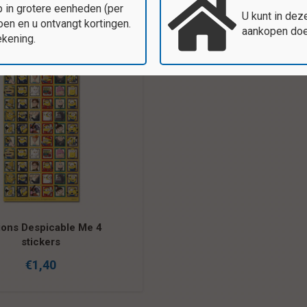
 in grotere eenheden (per
U kunt in dez
en en u ontvangt kortingen.
aankopen doen
ekening.
ions Despicable Me 4
stickers
€1,40