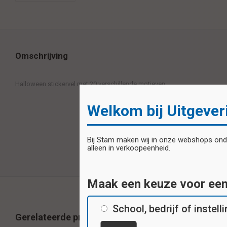
Omschrijving
Halloween stickervel met 20 verschillende motieven
Welkom bij Uitgever
Bij Stam maken wij in onze webshops onder
alleen in verkoopeenheid.
Maak een keuze voor ee
School, bedrijf of instell
Gerelateerde producten