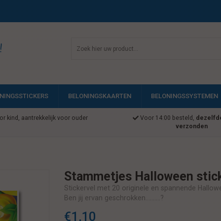
!
NINGSSTICKERS
BELONINGSKAARTEN
BELONINGSSYSTEMEN
r kind, aantrekkelijk voor ouder
Voor 14:00 besteld,
dezelfd
verzonden
Stammetjes Halloween stic
Stickervel met 20 originele en spannende Hallowe
Ben jij ervan geschrokken..........?
€1,10