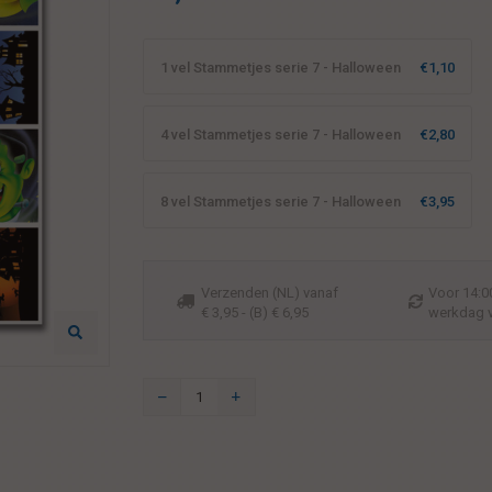
1 vel Stammetjes serie 7 - Halloween
€1,10
4 vel Stammetjes serie 7 - Halloween
€2,80
8 vel Stammetjes serie 7 - Halloween
€3,95
Verzenden (NL) vanaf
Voor 14:00
€ 3,95 - (B) € 6,95
werkdag 