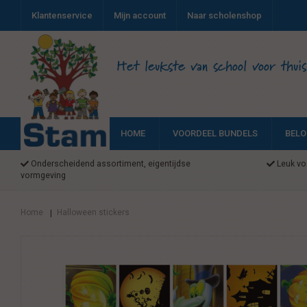
Klantenservice
Mijn account
Naar scholenshop
Het leukste van school voor thuis
HOME
VOORDEEL BUNDELS
BELO
Onderscheidend assortiment, eigentijdse
Leuk voo
vormgeving
Home
Halloween stickers
|