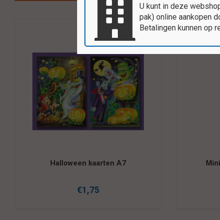
U kunt in deze webshop
pak) online aankopen do
Betalingen kunnen op r
Halloween kaarten A7
Min
€1,75