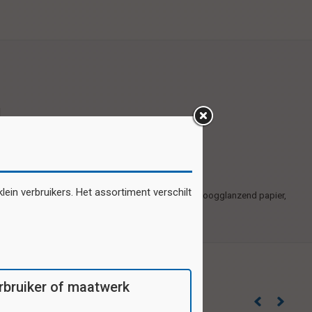
ein verbruikers. Het assortiment verschilt
Zelfklevende plaatjes gedrukt op 1e kwaliteit hoogglanzend papier,
20 motieven per vel.
verbruiker of maatwerk