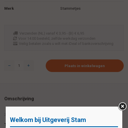
Merk
Stammetjes
Verzenden (NL) vanaf € 3,95 - (B) € 6,95
Voor 14:00 besteld, zelfde werkdag verzonden
Veilig betalen zoals u wilt met iDeal of bankoverschrijving
Plaats in winkelwagen
Omschrijving
20 stickers op 1 vel
Welkom bij Uitgeverij Stam
Tags