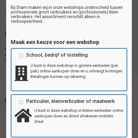
Bij Stam maken wij in onze webshops onderscheid tussen
professionele groot verbruikers en (professionele) klein
schoolsticker
stickervel
verbruikers. Het assortiment verschilt alleen in
verkoopeenheid.
Specificaties
Maak een keuze voor een webshop
Beloningsstickers 20
Zelfklevende plaatjes gedrukt op 1e kwaliteit
School, bedrijf of instelling
verschillende motieven per
hoogglanzend papier, 20 motieven per vel.
vel
U kunt in deze webshop in grotere eenheden (per
pak) online aankopen doen en u ontvangt kortingen.
Betalingen kunnen op rekening.
Gerelateerde producten
Particulier, kleinverbruiker of maatwerk
U kunt in deze webshop in kleine eenheden online
aankopen doen en direct afrekenen middels
iDeal.