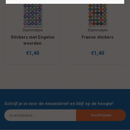
Stammetjes
Stammetjes
Stickers met Engelse
Franse stickers
woorden
€1,40
€1,40
Schrijf je in voor de nieuwsbrief en blijf op de hoogte!
Inschrijven