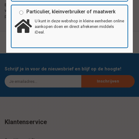
Beloningsstickers met
Zelfklevende plaatjes gedrukt op 1e kwaliteit
verschillende motieven
hoogglanzend papier, met verschillende
Particulier, kleinverbruiker of maatwerk
per vel
motieven per vel.
U kunt in deze webshop in kleine eenheden online
aankopen doen en direct afrekenen middels
iDeal.
Schrijf je in voor de nieuwsbrief en blijf op de hoogte!
Inschrijven
Klantenservice