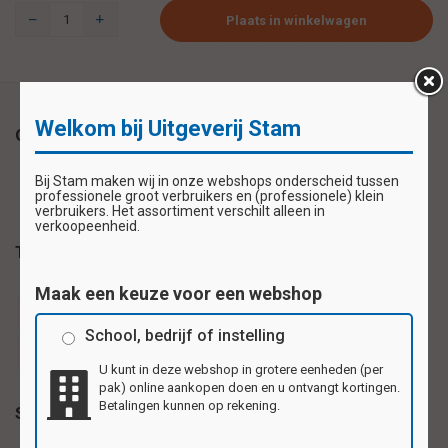
Plaats in winkelwagen
Welkom bij Uitgeverij Stam
Omschrijving
Bij Stam maken wij in onze webshops onderscheid tussen
professionele groot verbruikers en (professionele) klein
verbruikers. Het assortiment verschilt alleen in
verkoopeenheid.
Tags
Maak een keuze voor een webshop
beloningssticker
beloningsstickers
schoolsticker
School, bedrijf of instelling
schoolstickers
stickervel
U kunt in deze webshop in grotere eenheden (per
pak) online aankopen doen en u ontvangt kortingen.
Betalingen kunnen op rekening.
Specificaties