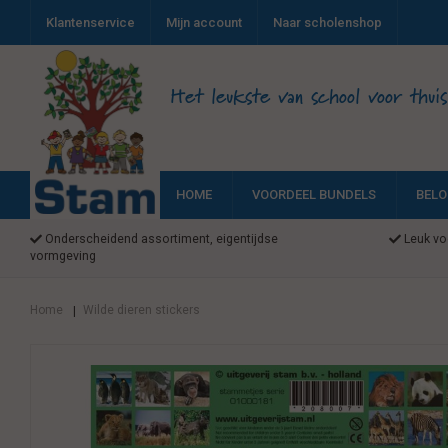
Klantenservice
Mijn account
Naar scholenshop
Het leukste van school voor thuis
HOME
VOORDEEL BUNDELS
BELO
Onderscheidend assortiment, eigentijdse
Leuk voo
vormgeving
Home
Wilde dieren stickers
|