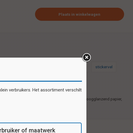
Plaats in winkelwagen
stickers
schoolsticker
schoolstickers
stickervel
ein verbruikers. Het assortiment verschilt
Zelfklevende plaatjes gedrukt op 1e kwaliteit hoogglanzend papier,
27 motieven per vel.
verbruiker of maatwerk