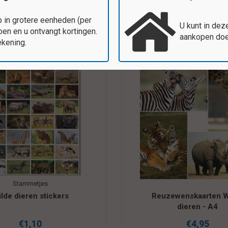
 in grotere eenheden (per
U kunt in dez
en en u ontvangt kortingen.
aankopen doen
ekening.
Stammetjes
lde dieren stickers
Reuzewenskaarten W
dieren - A4
€1,10
€4,95