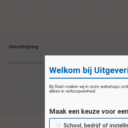
Omschrijving
92 kleine stickers van 1,5 x 1,5 cm. op 1 vel
Welkom bij Uitgever
Bij Stam maken wij in onze webshops onder
alleen in verkoopeenheid.
Maak een keuze voor ee
School, bedrijf of instell