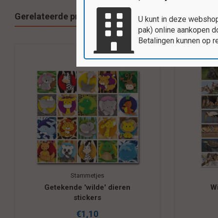
Gerelateerde producten
U kunt in deze webshop
pak) online aankopen do
Betalingen kunnen op r
Stammetjes
Getekende 'wilde' dieren
Wi
stickers
€1,10