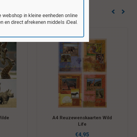
e webshop in kleine eenheden online
 en direct afrekenen middels iDeal.
ilde
A4 Reuzewenskaarten Wild
Life
€4,95