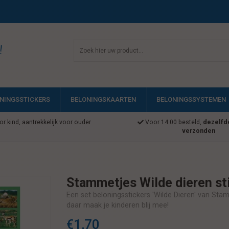
!
NINGSSTICKERS
BELONINGSKAARTEN
BELONINGSSYSTEMEN
r kind, aantrekkelijk voor ouder
Voor 14:00 besteld,
dezelfd
verzonden
Stammetjes Wilde dieren st
Een set beloningsstickers 'Wilde Dieren' van Stam. 
daar maak je kinderen blij mee!
€1,70