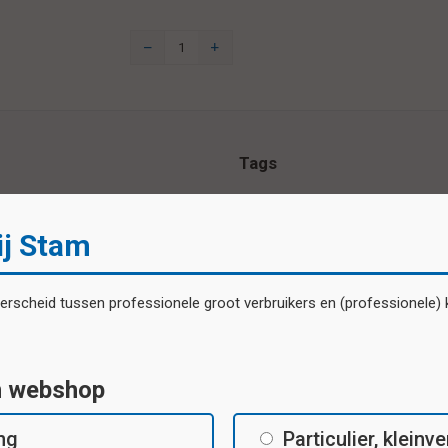
Tags
beloningssticker
belonings
ij Stam
Specificaties
scheid tussen professionele groot verbruikers en (professionele) kl
Beloningsstickers 27 verschillende
motieven per vel
n webshop
ing
Particulier, klein