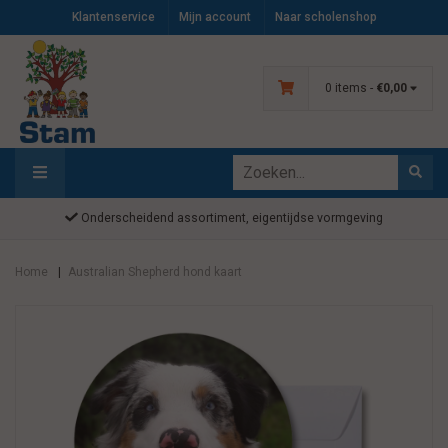
Klantenservice
Mijn account
Naar scholenshop
0 items -
€0,00
Onderscheidend assortiment, eigentijdse vormgeving
Home
Australian Shepherd hond kaart
|