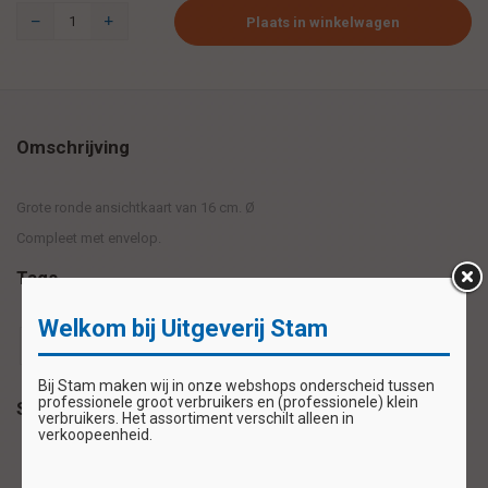
Plaats in winkelwagen
Omschrijving
Grote ronde ansichtkaart van 16 cm. Ø
Compleet met envelop.
Tags
Welkom bij Uitgeverij Stam
honden kaart
honden kaartje
Ronde kaart hond
Bij Stam maken wij in onze webshops onderscheid tussen
professionele groot verbruikers en (professionele) klein
Specificaties
verbruikers. Het assortiment verschilt alleen in
verkoopeenheid.