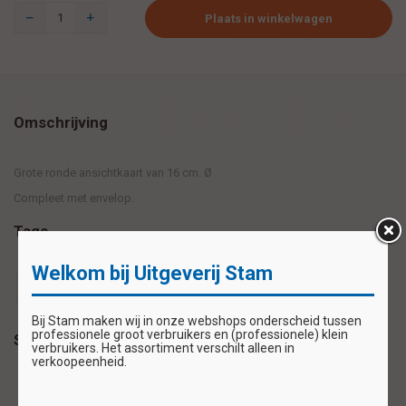
Plaats in winkelwagen
Omschrijving
Grote ronde ansichtkaart van 16 cm. Ø
Compleet met envelop.
Tags
Welkom bij Uitgeverij Stam
Beterschap kaart
Beterschap kaartje zwart-roze
Bij Stam maken wij in onze webshops onderscheid tussen
professionele groot verbruikers en (professionele) klein
Specificaties
verbruikers. Het assortiment verschilt alleen in
verkoopeenheid.