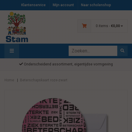
Klantenservice
Mijn account
Naar scholenshop
0 items -
€0,00
Onderscheidend assortiment, eigentijdse vormgeving
Home
Beterschapskaart roze-zwart
|