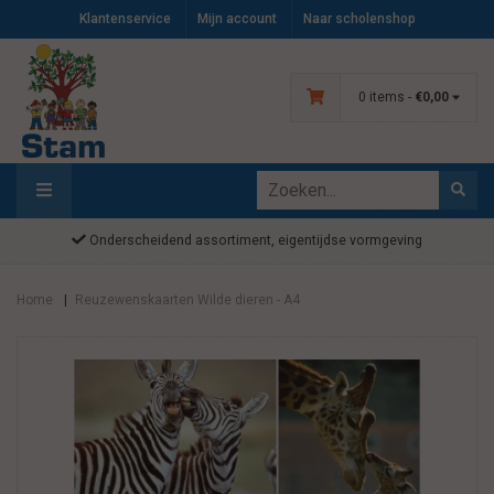
Klantenservice
Mijn account
Naar scholenshop
0 items -
€0,00
Onderscheidend assortiment, eigentijdse vormgeving
Home
Reuzewenskaarten Wilde dieren - A4
|