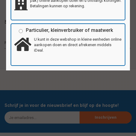
pak) online aankopen doen en u ontvangt kortingen.
Betalingen kunnen op rekening.
Specificaties
Particulier, kleinverbruiker of maatwerk
Reuzewenskaarten van stevig karton, formaat
U kunt in deze webshop in kleine eenheden online
Reuzewenskaarten
20,5x29,5cm (A4). Per pak 4 verschillende motieven.
aankopen doen en direct afrekenen middels
- formaat A4
Ook als verjaardags, bedank- of uitnodigingskaart te
iDeal.
gebruiken.
Schrijf je in voor de nieuwsbrief en blijf op de hoogte!
Inschrijven