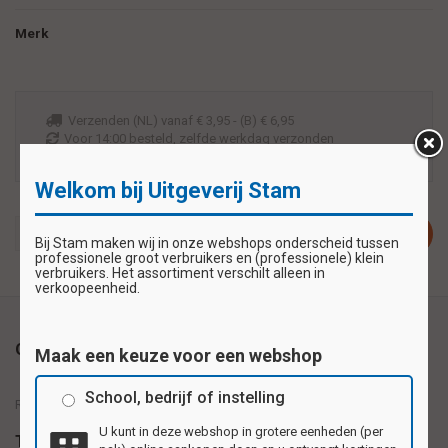
Merk
Verzenden (NL) vanaf € 3,95 - (B) € 6,95
Voor 14:00 besteld, zelfde werkdag verzonden
Veilig betalen zoals u wilt met iDeal of bankoverschrijving
Welkom bij Uitgeverij Stam
Plaats in winkelwagen
Bij Stam maken wij in onze webshops onderscheid tussen
professionele groot verbruikers en (professionele) klein
verbruikers. Het assortiment verschilt alleen in
verkoopeenheid.
Omschrijving
Maak een keuze voor een webshop
School, bedrijf of instelling
Reuzewenskaart serie 11095 - wilde dieren
U kunt in deze webshop in grotere eenheden (per
Tags