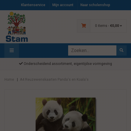
Klantenservice
Mijn account
Naar scholenshop
0 items -
€0,00
Onderscheidend assortiment, eigentijdse vormgeving
Home
A4 Reuzewenskaarten Panda's en Koala's
|