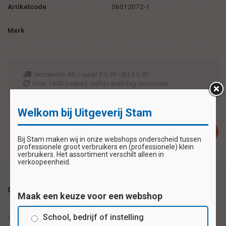
Artikelcode
06012072-1
Merk
Verzenden (NL) vanaf € 3,95 - (B) € 6,95
Voor 14:00 besteld, zelfde werkdag verzonden
Veilig betalen zoals u wilt met iDeal of bankoverschrijving
Welkom bij Uitgeverij Stam
Plaats in winkelwagen
Bij Stam maken wij in onze webshops onderscheid tussen
professionele groot verbruikers en (professionele) klein
verbruikers. Het assortiment verschilt alleen in
verkoopeenheid.
Omschrijving
Maak een keuze voor een webshop
School, bedrijf of instelling
Reuzewenskaart serie 12072 - panda's en koala's