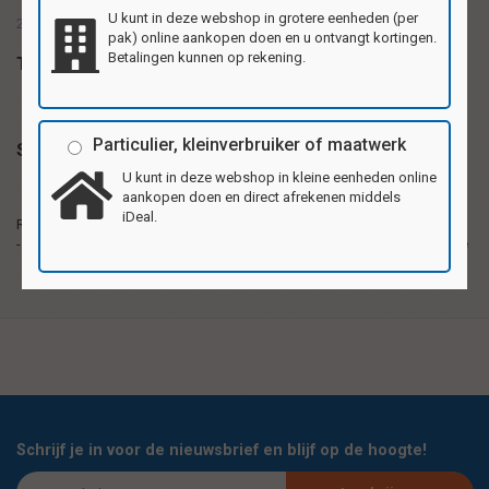
U kunt in deze webshop in grotere eenheden (per
2 motieven, u ontvangt van elke afbeelding 2 stuks
pak) online aankopen doen en u ontvangt kortingen.
Betalingen kunnen op rekening.
Tags
Particulier, kleinverbruiker of maatwerk
Specificaties
U kunt in deze webshop in kleine eenheden online
aankopen doen en direct afrekenen middels
Reuzewenskaarten van stevig karton, formaat
iDeal.
Reuzewenskaarten
20,5x29,5cm (A4). Per pak 4 verschillende motieven.
- formaat A4
Ook als verjaardags, bedank- of uitnodigingskaart te
gebruiken.
Schrijf je in voor de nieuwsbrief en blijf op de hoogte!