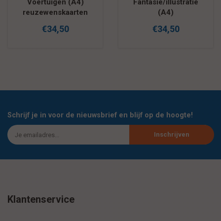
Voertuigen (A4)
Fantasie/illustratie
reuzewenskaarten
(A4)
pakket
reuzewenskaarten
€34,50
€34,50
pakket
Schrijf je in voor de nieuwsbrief en blijf op de hoogte!
Inschrijven
Klantenservice