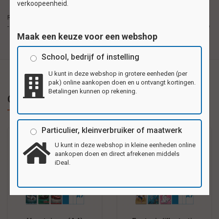
verkoopeenheid.
Reuzewenskaarten van stevig karton, formaat
Reuzewenskaarten
20,5x29,5cm (A4). Per pak 4 verschillende motieven.
- formaat A4
Ook als verjaardags, bedank- of uitnodigingskaart te
Maak een keuze voor een webshop
gebruiken.
School, bedrijf of instelling
U kunt in deze webshop in grotere eenheden (per
pak) online aankopen doen en u ontvangt kortingen.
Betalingen kunnen op rekening.
Gerelateerde producten
Particulier, kleinverbruiker of maatwerk
U kunt in deze webshop in kleine eenheden online
aankopen doen en direct afrekenen middels
iDeal.