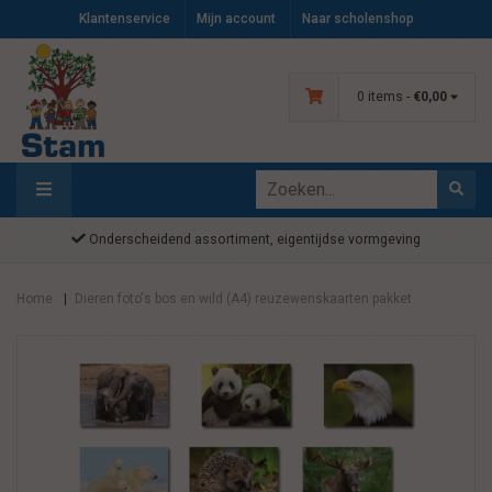
Klantenservice
Mijn account
Naar scholenshop
0 items -
€0,00
Onderscheidend assortiment, eigentijdse vormgeving
Home
Dieren foto's bos en wild (A4) reuzewenskaarten pakket
|