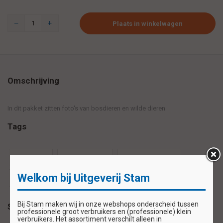
Plaats in winkelwagen
Omschrijving
In dit pakket zitten foto's van bosdieren en wilde dieren
Tags
feestkaart
felicitatiekaart
verjaardagskaart
Welkom bij Uitgeverij Stam
wenskaart
Bij Stam maken wij in onze webshops onderscheid tussen
Specificaties
professionele groot verbruikers en (professionele) klein
verbruikers. Het assortiment verschilt alleen in