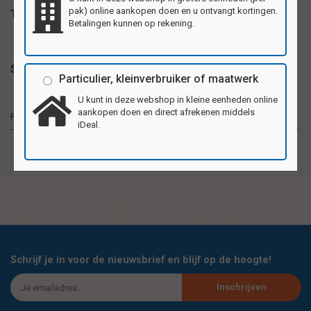
pak) online aankopen doen en u ontvangt kortingen.
Tags
Betalingen kunnen op rekening.
Specificaties
Particulier, kleinverbruiker of maatwerk
U kunt in deze webshop in kleine eenheden online
Reuzewenskaarten van stevig karton, formaat
aankopen doen en direct afrekenen middels
Reuzewenskaarten
20,5x29,5cm (A4). Per pak 4 verschillende motieven.
iDeal.
- formaat A4
Ook als verjaardags, bedank- of uitnodigingskaart te
gebruiken.
Schrijf je in voor de nieuwsbrief en blijf op de hoogte!
Inschrijven