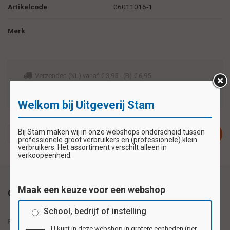
Artikelcode
06011016-1
Merk
Verzenden (NL) vanaf € 3,95 - (B) € 6,95
Voor 14:00 besteld, zelfde werkdag verzonden
Veilig betalen zoals u wilt met iDeal of bankoverschrijving
Welkom bij Uitgeverij Stam
Bij Stam maken wij in onze webshops onderscheid tussen
Plaats in winkelwagen
professionele groot verbruikers en (professionele) klein
verbruikers. Het assortiment verschilt alleen in
verkoopeenheid.
Maak een keuze voor een webshop
Omschrijving
School, bedrijf of instelling
Reuzewenskaart serie 11016 - Noord Europees wild
U kunt in deze webshop in grotere eenheden (per