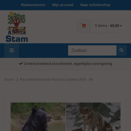
Klantenservice
Mijn account
Naar scholenshop
0 items -
€0,00
Onderscheidend assortiment, eigentijdse vormgeving
Home
Reuzewenskaarten Noord Europees Wild - A4
|