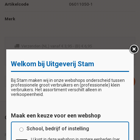
Artikelcode
06011050-1
Merk
Verzenden (NL) vanaf € 3,95 - (B) € 6,95
Voor 14:00 besteld, zelfde werkdag verzonden
Veilig betalen zoals u wilt met iDeal of bankoverschrijving
Welkom bij Uitgeverij Stam
Bij Stam maken wij in onze webshops onderscheid tussen
Plaats in winkelwagen
professionele groot verbruikers en (professionele) klein
verbruikers. Het assortiment verschilt alleen in
verkoopeenheid.
Maak een keuze voor een webshop
Omschrijving
School, bedrijf of instelling
Reuzewenskaart serie 11050 - getekende apen met HG
U kunt in deze webshop in grotere eenheden (per