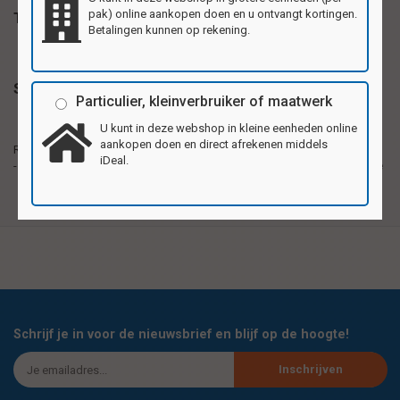
pak) online aankopen doen en u ontvangt kortingen.
Tags
Betalingen kunnen op rekening.
Specificaties
Particulier, kleinverbruiker of maatwerk
U kunt in deze webshop in kleine eenheden online
Reuzewenskaarten van stevig karton, formaat
aankopen doen en direct afrekenen middels
Reuzewenskaarten
20,5x29,5cm (A4). Per pak 4 verschillende motieven.
iDeal.
- formaat A4
Ook als verjaardags, bedank- of uitnodigingskaart te
gebruiken.
Schrijf je in voor de nieuwsbrief en blijf op de hoogte!
Inschrijven