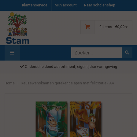
Klantenservice
Mijn account
Naar scholenshop
0 items -
€0,00
Onderscheidend assortiment, eigentijdse vormgeving
Home
Reuzewenskaarten getekende apen met felicitatie - A4
|