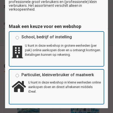
professionele groot verbruikers en (professionele) klein
verbruikers. Het assortiment verschilt alleen in
Specificaties
verkoopeenheid.
Reuzewenskaarten van stevig karton, formaat
Reuzewenskaarten
20,5x29,5cm (A4). Per pak 4 verschillende motieven.
Maak een keuze voor een webshop
- formaat A4
Ook als verjaardags, bedank- of uitnodigingskaart te
gebruiken.
School, bedrijf of instelling
U kunt in deze webshop in grotere eenheden (per
pak) online aankopen doen en u ontvangt kortingen.
Betalingen kunnen op rekening.
Gerelateerde producten
Particulier, kleinverbruiker of maatwerk
U kunt in deze webshop in kleine eenheden online
aankopen doen en direct afrekenen middels
iDeal.