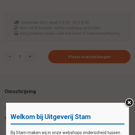
Verzenden (NL) vanaf € 3,95 - (B) € 6,95
Voor 14:00 besteld, zelfde werkdag verzonden
Veilig betalen zoals u wilt met iDeal of bankoverschrijving
Plaats in winkelwagen
Omschrijving
Reuzewenskaart serie 12022 - dolfijnen
Welkom bij Uitgeverij Stam
Tags
Bij Stam maken wij in onze webshops onderscheid tussen