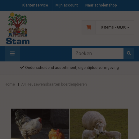
Klantenservice
Mijn account
Naar scholenshop
0 items -
€0,00
Onderscheidend assortiment, eigentijdse vormgeving
Home
A4 Reuzewenskaarten boerderijdieren
|