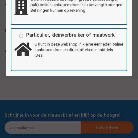
pak) online aankopen doen en u ontvangt kortingen.
Tags
Betalingen kunnen op rekening.
Specificaties
Particulier, kleinverbruiker of maatwerk
U kunt in deze webshop in kleine eenheden online
Reuzewenskaarten van stevig karton, formaat
aankopen doen en direct afrekenen middels
Reuzewenskaarten
20,5x29,5cm (A4). Per pak 4 verschillende motieven.
iDeal.
- formaat A4
Ook als verjaardags, bedank- of uitnodigingskaart te
gebruiken.
Schrijf je in voor de nieuwsbrief en blijf op de hoogte!
Inschrijven