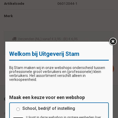
Artikelcode
06012044-1
Merk
Verzenden (NL) vanaf € 3,95 - (B) € 6,95
Voor 14:00 besteld, zelfde werkdag verzonden
Veilig betalen zoals u wilt met iDeal of bankoverschrijving
Welkom bij Uitgeverij Stam
Bij Stam maken wij in onze webshops onderscheid tussen
Plaats in winkelwagen
professionele groot verbruikers en (professionele) klein
verbruikers. Het assortiment verschilt alleen in
verkoopeenheid.
Maak een keuze voor een webshop
Omschrijving
School, bedrijf of instelling
Reuzewenskaart serie 12044 - boerderijdieren
U kunt in deze webshop in grotere eenheden (per