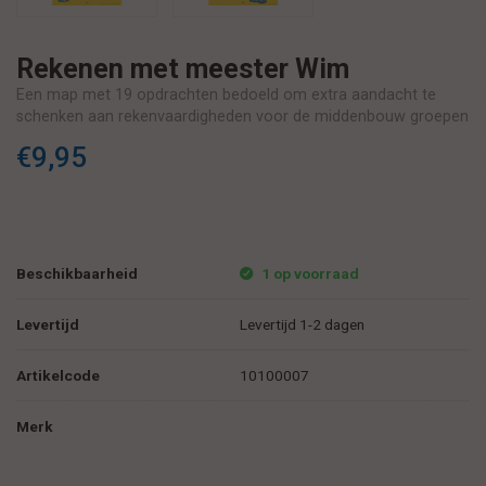
Rekenen met meester Wim
Een map met 19 opdrachten bedoeld om extra aandacht te
schenken aan rekenvaardigheden voor de middenbouw groepen
van de basisschool. Bijzonder geschikt voor gebruik in de
€9,95
thuissituatie!
Beschikbaarheid
1 op voorraad
Levertijd
Levertijd 1-2 dagen
Artikelcode
10100007
Merk