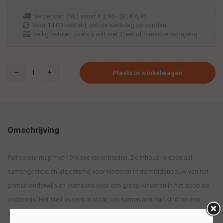
Verzenden (NL) vanaf € 3,95 - (B) € 6,95
Voor 14:00 besteld, zelfde werkdag verzonden
Veilig betalen zoals u wilt met iDeal of bankoverschrijving
Plaats in winkelwagen
Omschrijving
Full colour map met 19 losse rekenbladen. De inhoud is speciaal
samengesteld en afgestemd voor kinderen in de middenbouw van het
primair onderwijs en eveneens voor een groep kinderen in het speciale
onderwijs. Het stelt ouders in staat, om samen met hun kind op een
ontspannen manier te werken aan het vergroten van de