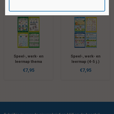
Speel-, werk- en
Speel-, werk- en
leermap thema
leermap (4-5 j.)
'begrippen'
€7,95
€7,95