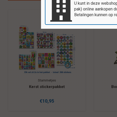
U kunt in deze webshop
pak) online aankopen do
Betalingen kunnen op r
Stammetjes
Kerst stickerpakket
Bo
€10,95