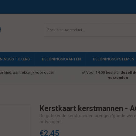
!
NINGSSTICKERS
BELONINGSKAARTEN
BELONINGSSYSTEMEN
r kind, aantrekkelijk voor ouder
Voor 14:00 besteld,
dezelfd
verzonden
Kerstkaart kerstmannen - A
De getekende kerstmannen brengen 'goede wensen'
ontvangen!
€2,45