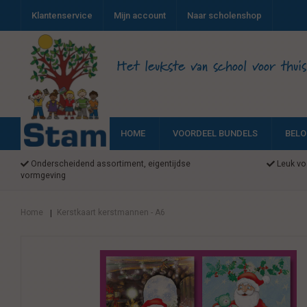
Klantenservice
Mijn account
Naar scholenshop
Het leukste van school voor thuis
HOME
VOORDEEL BUNDELS
BELO
Onderscheidend assortiment, eigentijdse
Leuk voo
vormgeving
Home
Kerstkaart kerstmannen - A6
|