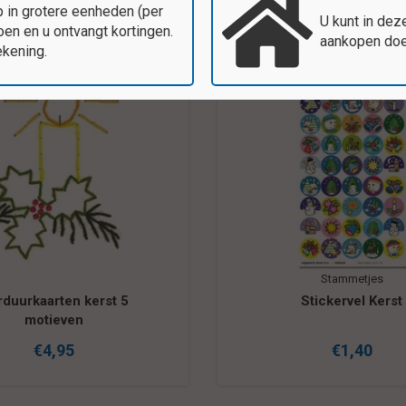
 in grotere eenheden (per
U kunt in dez
en en u ontvangt kortingen.
aankopen doen
ekening.
Stammetjes
rduurkaarten kerst 5
Stickervel Kerst
motieven
€4,95
€1,40