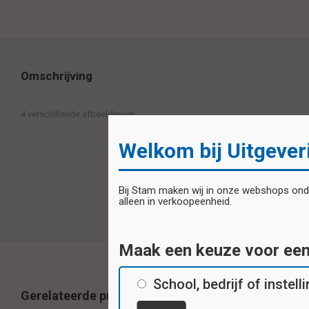
Omschrijving
4 verschillende afbeeldingen
Welkom bij Uitgever
Bij Stam maken wij in onze webshops onder
alleen in verkoopeenheid.
Maak een keuze voor ee
School, bedrijf of instell
Gerelateerde producten