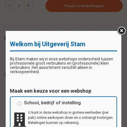
Plaats in winkelwagen
Omschrijving
Welkom bij Uitgeverij Stam
4 vrolijke clowns die je feliciteren
Bij Stam maken wij in onze webshops onderscheid tussen
professionele groot verbruikers en (professionele) klein
verbruikers. Het assortiment verschilt alleen in
verkoopeenheid.
Tags
Maak een keuze voor een webshop
ansichtkaart
ansichtkaarten
bedankkaart
School, bedrijf of instelling
kinderkaarten
uitnodigingskaarten
wenskaart
U kunt in deze webshop in grotere eenheden (per
wenskaarten
pak) online aankopen doen en u ontvangt kortingen.
Betalingen kunnen op rekening.