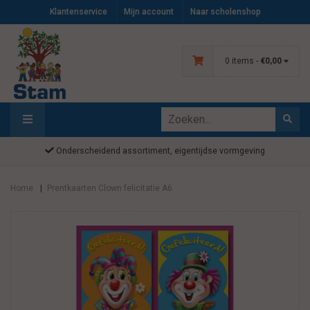
Klantenservice
Mijn account
Naar scholenshop
0 items -
€0,00
Onderscheidend assortiment, eigentijdse vormgeving
Home
Prentkaarten Clown felicitatie A6
|