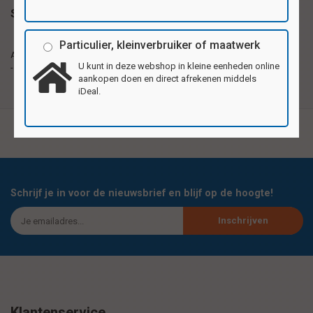
Specificaties
Particulier, kleinverbruiker of maatwerk
Ansichtkaartjen van stevig karton, formaat 10x14,5cm
Ansichtkaarten
(A6). Per serie 4 verschillende motieven. Ook als wens,
U kunt in deze webshop in kleine eenheden online
- formaat A6
bedank- of uitnodigingskaart te gebruiken.
aankopen doen en direct afrekenen middels
iDeal.
Schrijf je in voor de nieuwsbrief en blijf op de hoogte!
Inschrijven
Klantenservice