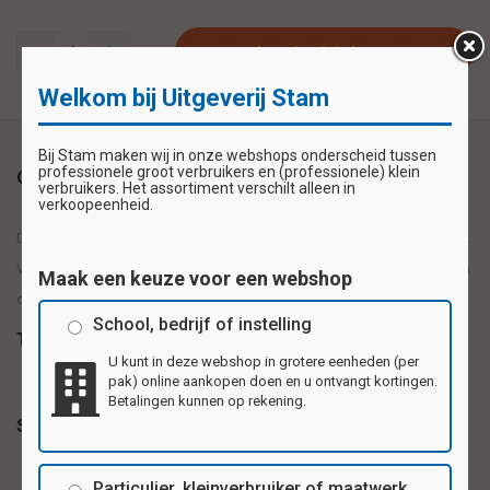
Plaats in winkelwagen
Welkom bij Uitgeverij Stam
Bij Stam maken wij in onze webshops onderscheid tussen
professionele groot verbruikers en (professionele) klein
Omschrijving
verbruikers. Het assortiment verschilt alleen in
verkoopeenheid.
De papieren plakfiguren zijn erg leuk om mee te plakken en te knutselen.
Vrolijke kleuren en diverse vormen, op ambachtelijke wijze, gemaakt van
Maak een keuze voor een webshop
ongegomd glanspapier. Inhoud: 200 stuks
School, bedrijf of instelling
Tags
U kunt in deze webshop in grotere eenheden (per
pak) online aankopen doen en u ontvangt kortingen.
Betalingen kunnen op rekening.
Specificaties
Particulier, kleinverbruiker of maatwerk