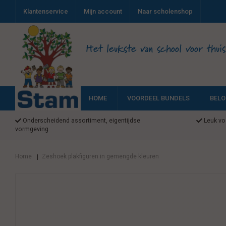
Klantenservice
Mijn account
Naar scholenshop
Het leukste van school voor thuis
HOME
VOORDEEL BUNDELS
BELO
Onderscheidend assortiment, eigentijdse
Leuk voo
vormgeving
Home
Zeshoek plakfiguren in gemengde kleuren
|