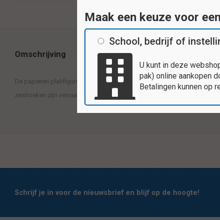
Maak een keuze voor ee
School, bedrijf of instell
Omschrijving
U kunt in deze webshop
pak) online aankopen do
De papieren plakfiguren nodigen uit om mee te werken en te 'knutselen'.
Betalingen kunnen op r
zeshoeken zijn vervaardigd op ongegomd glanspapier. De set heeft een 
Schrijf je in voor de nieuwsbrief en blijf op de hoogte!