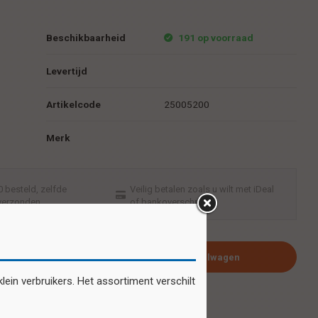
Beschikbaarheid
191 op voorraad
Levertijd
Artikelcode
25005200
Merk
 besteld, zelfde
Veilig betalen zoals u wilt met iDeal
verzonden
of bankoverschrijving
Plaats in winkelwagen
ein verbruikers. Het assortiment verschilt