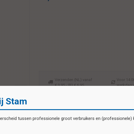
Verzenden (NL) vanaf
Voor 14:00
€ 3,95 - (B) € 6,95
werkdag 
ij Stam
scheid tussen professionele groot verbruikers en (professionele) kl