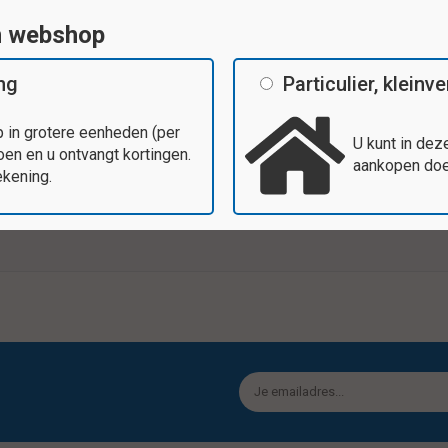
n webshop
ing
Particulier, klein
Tags
 in grotere eenheden (per
U kunt in dez
en en u ontvangt kortingen.
aankopen doen
 De verschillende vormen van de
ekening.
Specificaties
inhoud van totaal 200 stuks