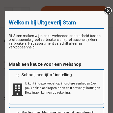
Plaats in winkelwagen
Welkom bij Uitgeverij Stam
Bij Stam maken wij in onze webshops onderscheid tussen
professionele groot verbruikers en (professionele) klein
Omschrijving
verbruikers. Het assortiment verschilt alleen in
verkoopeenheid.
De papieren plakfiguren zijn erg leuk om mee te werken en te knutselen.
Vrolijke kleuren en diverse vormen, op ambachtelijke wijze, gemaakt van
Maak een keuze voor een webshop
ongegomd glanspapier. Inhoud: 200 stuks
School, bedrijf of instelling
Tags
U kunt in deze webshop in grotere eenheden (per
pak) online aankopen doen en u ontvangt kortingen.
Betalingen kunnen op rekening.
Specificaties
Particulier, kleinverbruiker of maatwerk