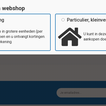
n webshop
ing
Particulier, klein
Tags
 in grotere eenheden (per
U kunt in dez
en en u ontvangt kortingen.
aankopen doen
Vrolijke kleuren en diverse vormen,
ekening.
Specificaties
0 stuks