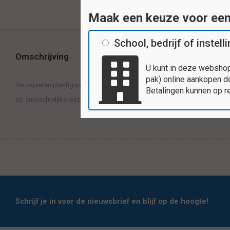
Maak een keuze voor ee
School, bedrijf of instell
Omschrijving
U kunt in deze webshop
pak) online aankopen do
De papieren plakfiguren zijn erg leuk om mee te werken en te knutselen. 
Betalingen kunnen op r
op ambachtelijke wijze, gemaakt van ongegomd glanspapier. Inhoud: 20
Schrijf je in voor de nieuwsbrief en blijf op de hoogte!