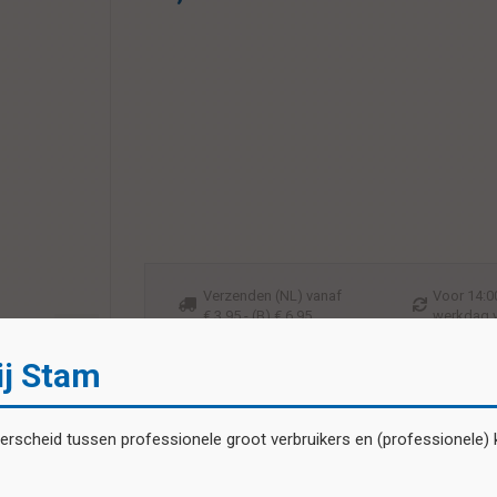
Verzenden (NL) vanaf
Voor 14:00
€ 3,95 - (B) € 6,95
werkdag 
ij Stam
scheid tussen professionele groot verbruikers en (professionele) kl