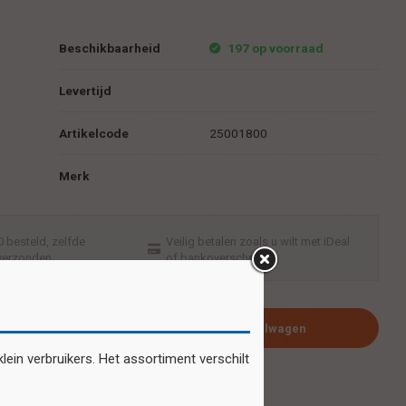
Beschikbaarheid
197 op voorraad
Levertijd
Artikelcode
25001800
Merk
 besteld, zelfde
Veilig betalen zoals u wilt met iDeal
verzonden
of bankoverschrijving
Plaats in winkelwagen
ein verbruikers. Het assortiment verschilt