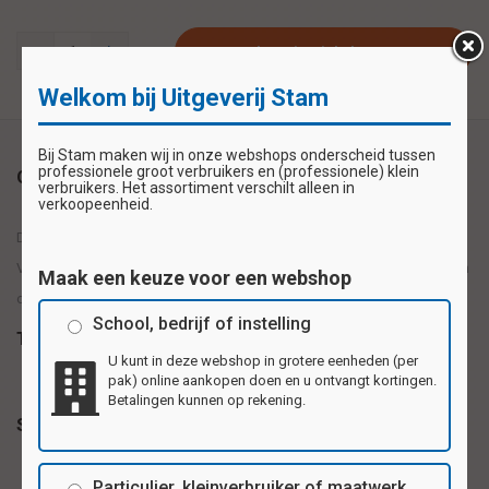
Plaats in winkelwagen
Welkom bij Uitgeverij Stam
Bij Stam maken wij in onze webshops onderscheid tussen
professionele groot verbruikers en (professionele) klein
Omschrijving
verbruikers. Het assortiment verschilt alleen in
verkoopeenheid.
De papieren plakfiguren zijn erg leuk om mee te werken en te knutselen.
Vrolijke kleuren en diverse vormen, op ambachtelijke wijze, gemaakt van
Maak een keuze voor een webshop
ongegomd glanspapier. Inhoud: 200 stuks
School, bedrijf of instelling
Tags
U kunt in deze webshop in grotere eenheden (per
pak) online aankopen doen en u ontvangt kortingen.
Betalingen kunnen op rekening.
Specificaties
Particulier, kleinverbruiker of maatwerk