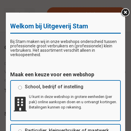
Plaats in winkelwagen
Welkom bij Uitgeverij Stam
Bij Stam maken wij in onze webshops onderscheid tussen
professionele groot verbruikers en (professionele) klein
Omschrijving
verbruikers. Het assortiment verschilt alleen in
verkoopeenheid.
De papieren plakfiguren zijn erg leuk om mee te werken en te knutselen.
Vrolijke kleuren en diverse vormen, op ambachtelijke wijze, gemaakt van
Maak een keuze voor een webshop
ongegomd glanspapier. Inhoud: 200 stuks
School, bedrijf of instelling
Tags
U kunt in deze webshop in grotere eenheden (per
pak) online aankopen doen en u ontvangt kortingen.
Betalingen kunnen op rekening.
Specificaties
Particulier, kleinverbruiker of maatwerk