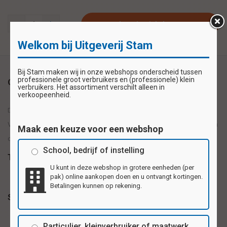
Plaats in winkelwagen
Welkom bij Uitgeverij Stam
Bij Stam maken wij in onze webshops onderscheid tussen
professionele groot verbruikers en (professionele) klein
Omschrijving
verbruikers. Het assortiment verschilt alleen in
verkoopeenheid.
De papieren plakfiguren zijn erg leuk om mee te werken en te knutselen.
Vrolijke kleuren en diverse vormen, op ambachtelijke wijze, gemaakt van
Maak een keuze voor een webshop
ongegomd glanspapier. Inhoud: 200 stuks
School, bedrijf of instelling
Tags
U kunt in deze webshop in grotere eenheden (per
pak) online aankopen doen en u ontvangt kortingen.
Betalingen kunnen op rekening.
Specificaties
Particulier, kleinverbruiker of maatwerk