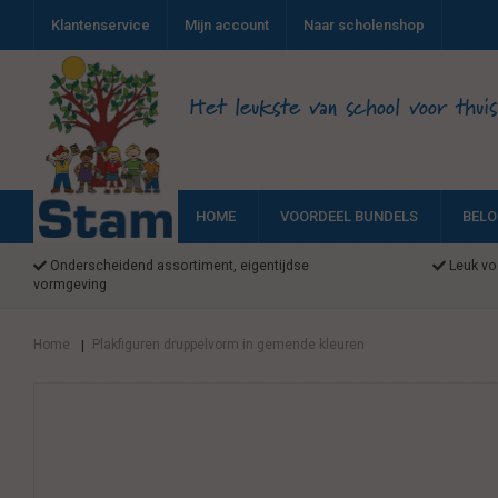
Klantenservice
Mijn account
Naar scholenshop
Het leukste van school voor thuis
HOME
VOORDEEL BUNDELS
BELO
Onderscheidend assortiment, eigentijdse
Leuk voo
vormgeving
Home
Plakfiguren druppelvorm in gemende kleuren
|