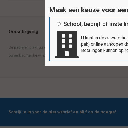
Maak een keuze voor ee
School, bedrijf of instell
Omschrijving
U kunt in deze webshop
pak) online aankopen do
De papieren plakfiguren zijn erg leuk om mee te plakken en te knutselen. 
Betalingen kunnen op r
op ambachtelijke wijze, gemaakt van ongegomd glanspapier. Inhoud: 20
Schrijf je in voor de nieuwsbrief en blijf op de hoogte!