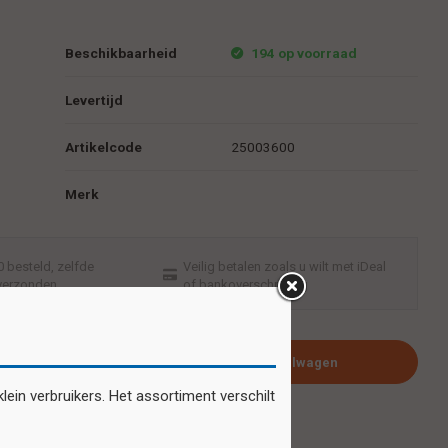
Beschikbaarheid
194 op voorraad
Levertijd
Artikelcode
25003600
Merk
 besteld, zelfde
Veilig betalen zoals u wilt met iDeal
verzonden
of bankoverschrijving
Plaats in winkelwagen
ein verbruikers. Het assortiment verschilt