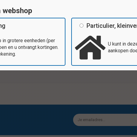
n webshop
ing
Particulier, klein
Tags
 in grotere eenheden (per
U kunt in dez
en en u ontvangt kortingen.
aankopen doen
Vrolijke kleuren en diverse vormen,
ekening.
Specificaties
0 stuks