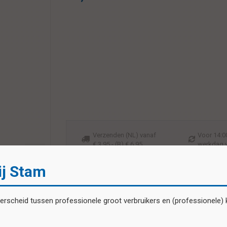
Verzenden (NL) vanaf
Voor 14:00
€ 3,95 - (B) € 6,95
werkdag 
ij Stam
scheid tussen professionele groot verbruikers en (professionele) kl