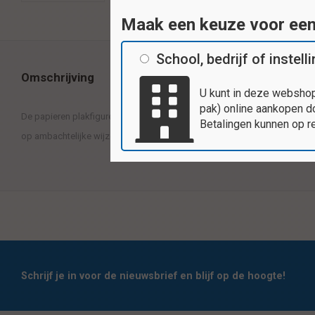
Maak een keuze voor ee
School, bedrijf of instell
Omschrijving
U kunt in deze webshop
pak) online aankopen do
De papieren plakfiguren zijn erg leuk om mee te plakken en te knutselen. 
Betalingen kunnen op r
op ambachtelijke wijze, gemaakt van ongegomd glanspapier. Inhoud: 20
Schrijf je in voor de nieuwsbrief en blijf op de hoogte!