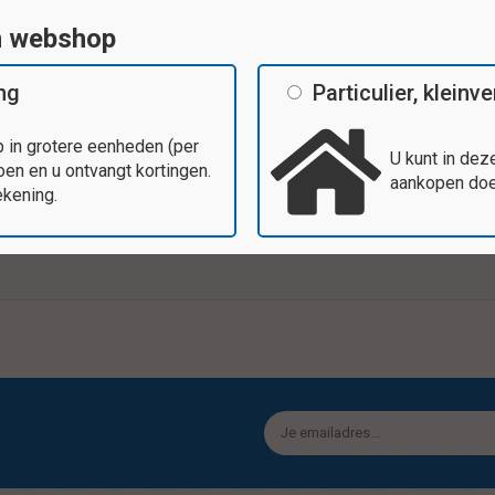
n webshop
ing
Particulier, klein
Tags
 in grotere eenheden (per
U kunt in dez
en en u ontvangt kortingen.
aankopen doen
Vrolijke kleuren en diverse vormen,
ekening.
Specificaties
0 stuks