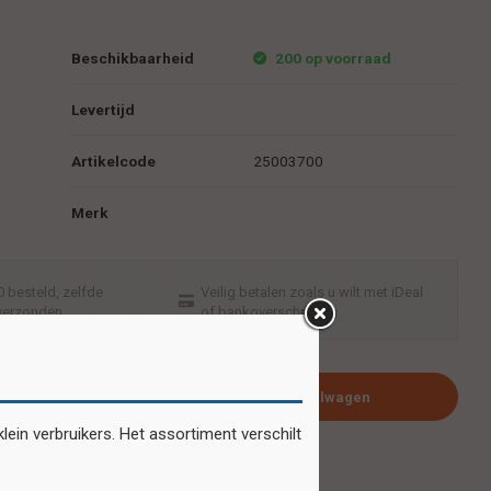
Beschikbaarheid
200 op voorraad
Levertijd
Artikelcode
25003700
Merk
 besteld, zelfde
Veilig betalen zoals u wilt met iDeal
verzonden
of bankoverschrijving
Plaats in winkelwagen
ein verbruikers. Het assortiment verschilt