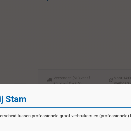
Verzenden (NL) vanaf
Voor 14:00
€ 3,95 - (B) € 6,95
werkdag 
ij Stam
scheid tussen professionele groot verbruikers en (professionele) kl