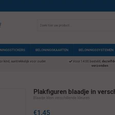
!
NINGSSTICKERS
BELONINGSKAARTEN
BELONINGSSYSTEMEN
r kind, aantrekkelijk voor ouder
Voor 14:00 besteld,
dezelfd
verzonden
Plakfiguren blaadje in versch
Blaadje klein verschillende kleuren
€1,45