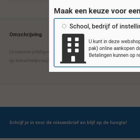
Maak een keuze voor ee
School, bedrijf of instell
Omschrijving
U kunt in deze webshop
pak) online aankopen do
De papieren plakfiguren zijn erg leuk om mee te werken en te knutselen. 
Betalingen kunnen op r
op ambachtelijke wijze, gemaakt van ongegomd glanspapier. Inhoud: 20
Schrijf je in voor de nieuwsbrief en blijf op de hoogte!