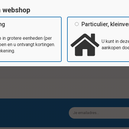
n webshop
ing
Particulier, klein
Tags
 in grotere eenheden (per
U kunt in dez
en en u ontvangt kortingen.
aankopen doen
Vrolijke kleuren en diverse vormen,
ekening.
Specificaties
0 stuks