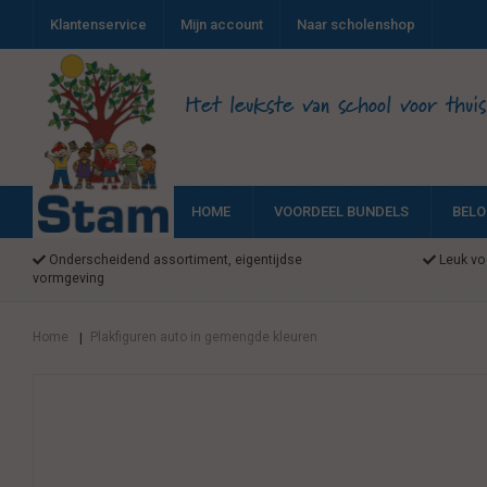
Klantenservice
Mijn account
Naar scholenshop
Het leukste van school voor thuis
HOME
VOORDEEL BUNDELS
BELO
Onderscheidend assortiment, eigentijdse
Leuk voo
vormgeving
Home
Plakfiguren auto in gemengde kleuren
|