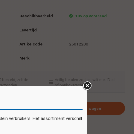
Beschikbaarheid
185 op voorraad
Levertijd
Artikelcode
25012200
Merk
 besteld, zelfde
Veilig betalen zoals u wilt met iDeal
verzonden
of bankoverschrijving
Plaats in winkelwagen
ein verbruikers. Het assortiment verschilt