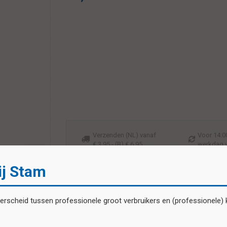
Verzenden (NL) vanaf
Voor 14:00
€ 3,95 - (B) € 6,95
werkdag 
ij Stam
scheid tussen professionele groot verbruikers en (professionele) kl