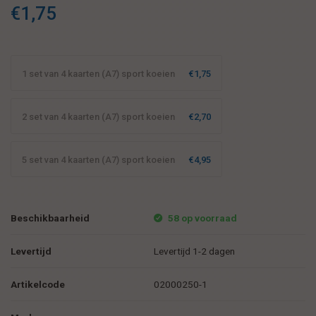
zien. Ook als verjaardag-, bedank- en uitnodigingskaart te
€1,75
gebruiken.
1 set van 4 kaarten (A7) sport koeien
€1,75
2 set van 4 kaarten (A7) sport koeien
€2,70
5 set van 4 kaarten (A7) sport koeien
€4,95
Beschikbaarheid
58 op voorraad
Levertijd
Levertijd 1-2 dagen
Artikelcode
02000250-1