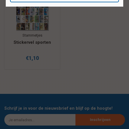
Stammetjes
Stickervel sporten
€1,10
Schrijf je in voor de nieuwsbrief en blijf op de hoogte!
Inschrijven