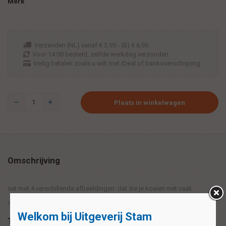
Merk
Verzenden (NL) vanaf € 3,95 - (B) € 6,95
Voor 14:00 besteld, zelfde werkdag verzonden
Veilig betalen zoals u wilt met iDeal of bankoverschrijving
Plaats in winkelwagen
Omschrijving
set met 4 verschillende afbeeldingen: dat zie je koeien niet vaak
doen.......
Welkom bij Uitgeverij Stam
Tags