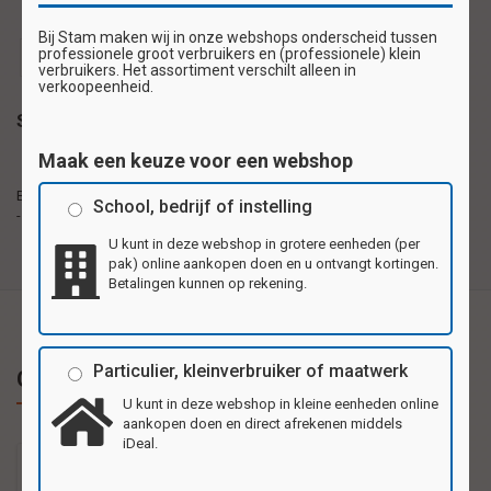
Bij Stam maken wij in onze webshops onderscheid tussen
professionele groot verbruikers en (professionele) klein
beloningskaarten
beloningskaartje
verbruikers. Het assortiment verschilt alleen in
verkoopeenheid.
Specificaties
Maak een keuze voor een webshop
Beloningskaartjes van stevig karton, formaat
Beloningskaartjes
7x10,5cm (A7). 4 verschillende motieven waarbij
School, bedrijf of instelling
- formaat A7
achterkant blanco is. Ook als bedank-, verjaardag- of
uitnodigingskaartje te gebruiken.
U kunt in deze webshop in grotere eenheden (per
pak) online aankopen doen en u ontvangt kortingen.
Betalingen kunnen op rekening.
Particulier, kleinverbruiker of maatwerk
Gerelateerde producten
U kunt in deze webshop in kleine eenheden online
aankopen doen en direct afrekenen middels
iDeal.