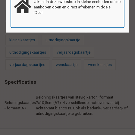
U kunt in deze webshop in kleine eenheden online
aankopen doen en direct afrekenen middels
iDeal.
ansichtkaartje
ansichtkaartjes
bedankkaartjes
beloningskaarten
beloningskaartje
feestkaartjes
kleine kaartjes
uitnodigingskaartje
uitnodigingskaartjes
verjaardagskaartje
verjaardagskaartjes
wenskaartje
wenskaartjes
Specificaties
Beloningskaartjes van stevig karton, formaat
Beloningskaartjes
7x10,5cm (A7). 4 verschillende motieven waarbij
- formaat A7
achterkant blanco is. Ook als bedank-, verjaardag- of
uitnodigingskaartje te gebruiken.