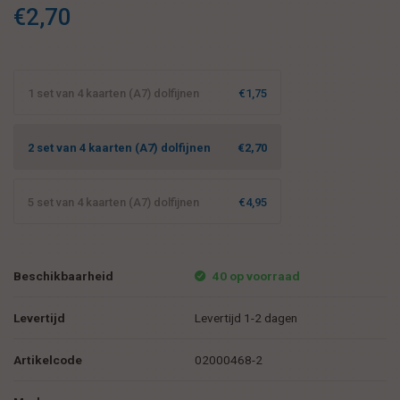
stimuleren. Natuurlijk ook als verjaardag- of bedankkaartje te
€2,70
benutten.
1 set van 4 kaarten (A7) dolfijnen
€1,75
2 set van 4 kaarten (A7) dolfijnen
€2,70
5 set van 4 kaarten (A7) dolfijnen
€4,95
Beschikbaarheid
40 op voorraad
Levertijd
Levertijd 1-2 dagen
Artikelcode
02000468-2