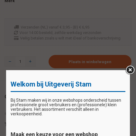
Merk
Verzenden (NL) vanaf € 3,95 - (B) € 6,95
Voor 14:00 besteld, zelfde werkdag verzonden
Veilig betalen zoals u wilt met iDeal of bankoverschrijving
Plaats in winkelwagen
Welkom bij Uitgeverij Stam
Omschrijving
Bij Stam maken wij in onze webshops onderscheid tussen
professionele groot verbruikers en (professionele) klein
verbruikers. Het assortiment verschilt alleen in
set met 4 verschillende kaarten
verkoopeenheid.
Tags
Maak een keuze voor een webshop