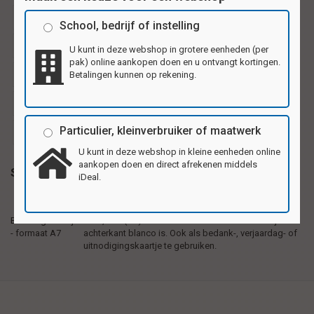
ansichtkaartje
ansichtkaartjes
bedankkaartjes
School, bedrijf of instelling
beloningskaarten
beloningskaartje
feestkaartjes
U kunt in deze webshop in grotere eenheden (per
pak) online aankopen doen en u ontvangt kortingen.
kleine kaartjes
uitnodigingskaartje
Betalingen kunnen op rekening.
uitnodigingskaartjes
verjaardagskaartje
Particulier, kleinverbruiker of maatwerk
verjaardagskaartjes
wenskaartje
wenskaartjes
U kunt in deze webshop in kleine eenheden online
aankopen doen en direct afrekenen middels
Specificaties
iDeal.
Beloningskaartjes van stevig karton, formaat
Beloningskaartjes
7x10,5cm (A7). 4 verschillende motieven waarbij
- formaat A7
achterkant blanco is. Ook als bedank-, verjaardag- of
uitnodigingskaartje te gebruiken.